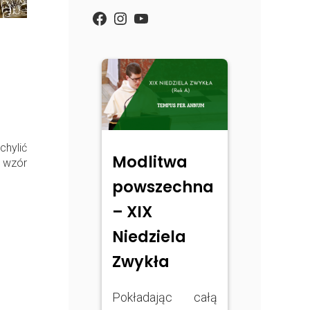
https://www.facebook.com/
Instagram
YouTube
chylić
Modlitwa
a wzór
powszechna
– XIX
Niedziela
Zwykła
Pokładając całą