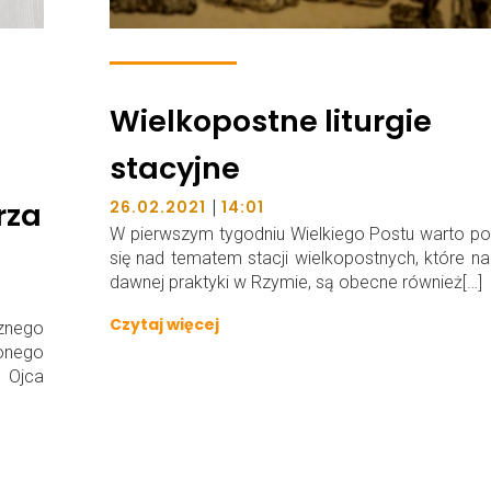
Wielkopostne liturgie
stacyjne
rza
|
26.02.2021
14:01
W pierwszym tygodniu Wielkiego Postu warto po
się nad tematem stacji wielkopostnych, które n
dawnej praktyki w Rzymie, są obecne również[…]
Czytaj więcej
cznego
onego
 Ojca