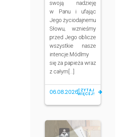
swoją nadzieję
w Panu i ufając
Jego życiodajnemu
Słowu, wznieśmy
przed Jego oblicze
wszystkie nasze
intencje.Módlmy
się za papieża wraz
z całym[…]
CZYTAJ
06.08.2026
WIĘCEJ!