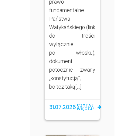
prawo
fundamentalne
Państwa
Watykańskiego (link
do treści
wyłącznie
po włosku),
dokument
potocznie zwany
„konstytucją”,
bo też taką[…]
CZYTAJ
31.07.2026
WIĘCEJ!