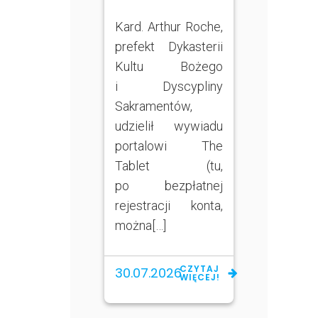
Kard. Arthur Roche,
prefekt Dykasterii
Kultu Bożego
i Dyscypliny
Sakramentów,
udzielił wywiadu
portalowi The
Tablet (tu,
po bezpłatnej
rejestracji konta,
można[…]
CZYTAJ
30.07.2026
WIĘCEJ!