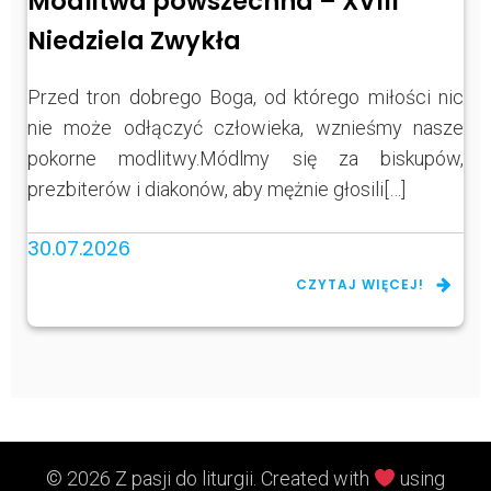
Modlitwa powszechna – XVIII
Niedziela Zwykła
Przed tron dobrego Boga, od którego miłości nic
nie może odłączyć człowieka, wznieśmy nasze
pokorne modlitwy.Módlmy się za biskupów,
prezbiterów i diakonów, aby mężnie głosili[…]
30.07.2026
CZYTAJ WIĘCEJ!
© 2026 Z pasji do liturgii. Created with
using