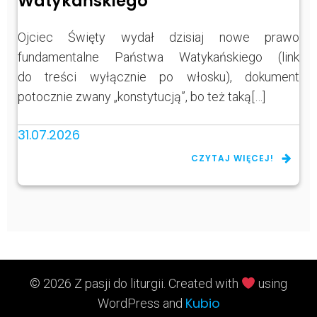
Watykańskiego
Ojciec Święty wydał dzisiaj nowe prawo
fundamentalne Państwa Watykańskiego (link
do treści wyłącznie po włosku), dokument
potocznie zwany „konstytucją”, bo też taką[…]
31.07.2026
CZYTAJ WIĘCEJ!
© 2026 Z pasji do liturgii. Created with
using
Kubio
WordPress and