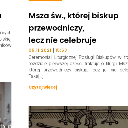
u
Msza św., której biskup
przewodniczy,
órych
lecz nie celebruje
lskiej
ników
|
05.11.2021
15:53
Ceremoniał Liturgicznej Posługi Biskupów w t
rozdziale pierwszej części traktuje o liturgii Msz
której przewodniczy biskup, lecz jej nie cele
Taka[…]
Czytaj więcej