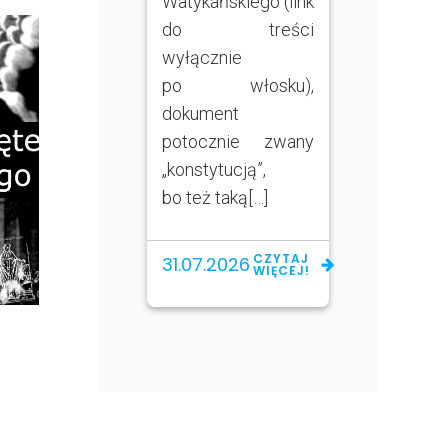
Watykańskiego (link
do treści
wyłącznie
po włosku),
dokument
potocznie zwany
„konstytucją”,
bo też taką[…]
CZYTAJ
31.07.2026
WIĘCEJ!