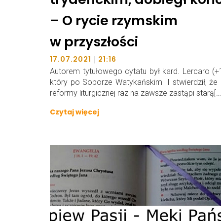
– O rycie rzymskim
w przyszłości
|
17.07.2021
21:16
Autorem tytułowego cytatu był kard. Lercaro (+
który po Soborze Watykańskim II stwierdził, ż
reformy liturgicznej raz na zawsze zastąpi starą[…
Czytaj więcej