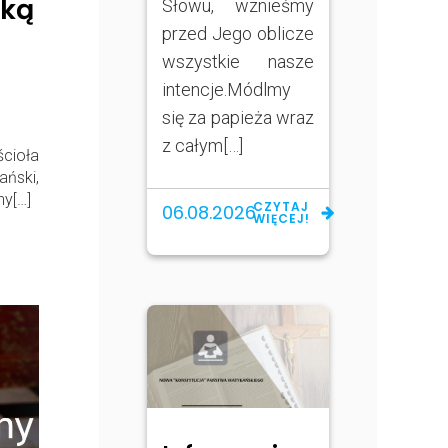
ską
Słowu, wznieśmy
przed Jego oblicze
wszystkie nasze
intencje.Módlmy
się za papieża wraz
z całym[…]
cioła
ański,
ny[…]
CZYTAJ
06.08.2026
WIĘCEJ!