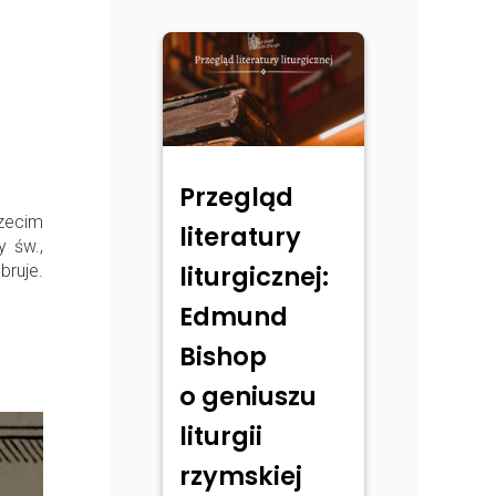
Przegląd
rzecim
literatury
y św.,
liturgicznej:
bruje.
Edmund
Bishop
o geniuszu
liturgii
rzymskiej