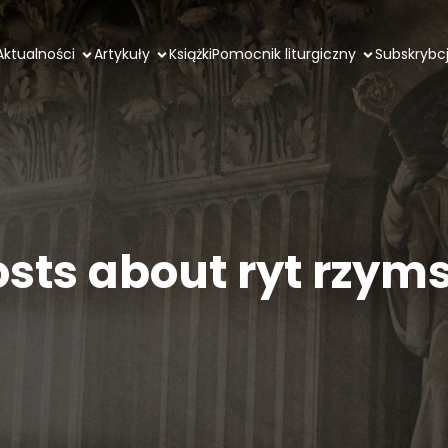
Aktualności
Artykuły
Książki
Pomocnik liturgiczny
Subskrybc
osts about ryt rzyms