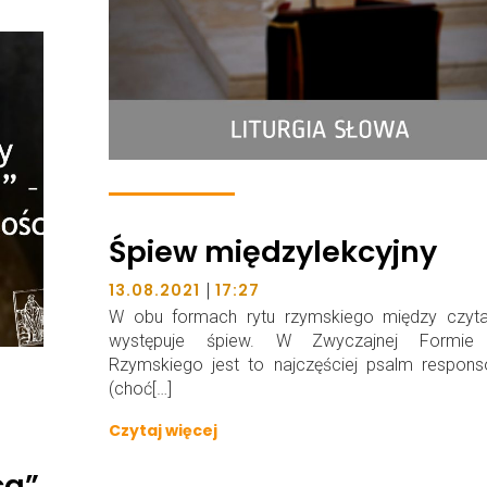
Śpiew międzylekcyjny
|
13.08.2021
17:27
W obu formach rytu rzymskiego między czyta
występuje śpiew. W Zwyczajnej Formie
Rzymskiego jest to najczęściej psalm respons
(choć[…]
Czytaj więcej
ca”