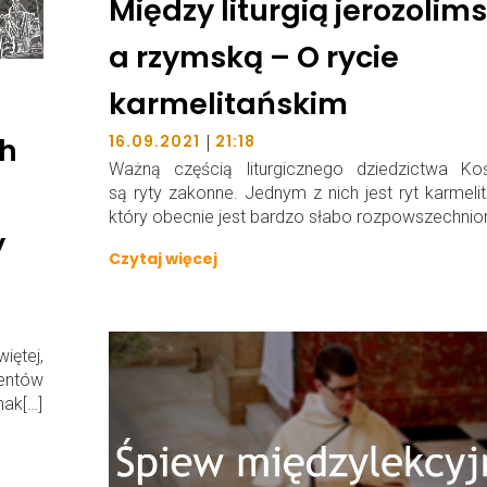
Między liturgią jerozolim
a rzymską – O rycie
karmelitańskim
ch
|
16.09.2021
21:18
Ważną częścią liturgicznego dziedzictwa Koś
są ryty zakonne. Jednym z nich jest ryt karmelit
który obecnie jest bardzo słabo rozpowszechnio
y
Czytaj więcej
ętej,
mentów
nak[…]