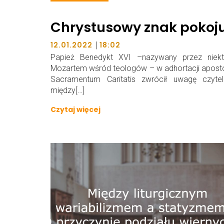
Chrystusowy znak pokoj
|
12.01.2022
18:02
Papież Benedykt XVI –nazywany przez niekt
Mozartem wśród teologów – w adhortacji aposto
Sacramentum Caritatis zwrócił uwagę czytel
między[…]
Czytaj więcej