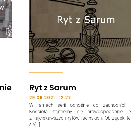
nie
Ryt z Sarum
|
29.09.2021
12:27
W ramach serii odnośnie do zachodnich 
Kościoła zajmiemy się prawdopodobnie j
z najciekawszych rytów łacińskich. Obrządek te
się[…]