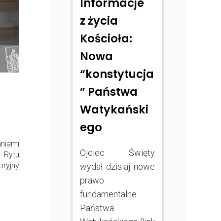
Informacje
z życia
Kościoła:
Nowa
“konstytucja
” Państwa
Watykański
ego
niami
Ojciec Święty
 Rytu
oryjny
wydał dzisiaj nowe
prawo
fundamentalne
Państwa