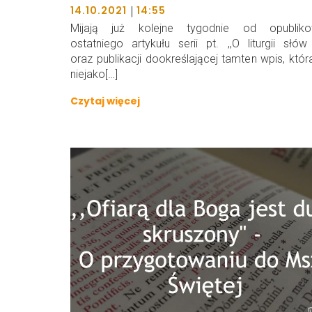
|
14.10.2021
14:55
Mijają już kolejne tygodnie od opubliko
ostatniego artykułu serii pt. ,,O liturgii słów 
oraz publikacji dookreślającej tamten wpis, któr
niejako[…]
Czytaj więcej