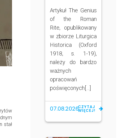
Artykuł The Genius
of the Roman
Rite, opublikowany
w zbiorze Liturgica
Historica (Oxford
1918, s. 1-19),
należy do bardzo
ważnych
opracowań
poświęconych[…]
CZYTAJ
07.08.2026
rytów
WIĘCEJ!
ednym
n stał