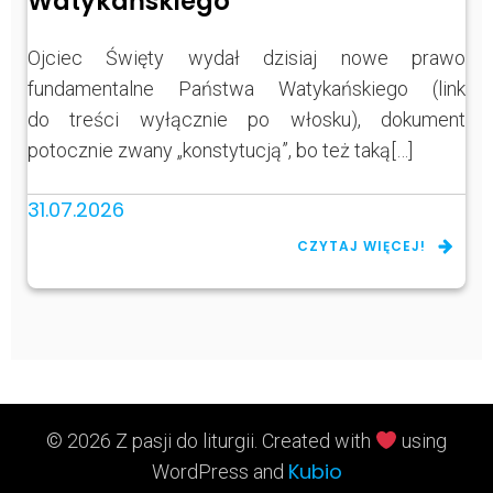
Watykańskiego
Ojciec Święty wydał dzisiaj nowe prawo
fundamentalne Państwa Watykańskiego (link
do treści wyłącznie po włosku), dokument
potocznie zwany „konstytucją”, bo też taką[…]
31.07.2026
CZYTAJ WIĘCEJ!
© 2026 Z pasji do liturgii. Created with
using
Kubio
WordPress and