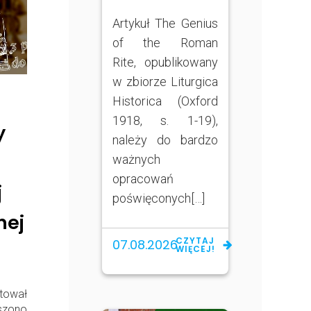
Artykuł The Genius
of the Roman
Rite, opublikowany
w zbiorze Liturgica
Historica (Oxford
1918, s. 1-19),
y
należy do bardzo
ważnych
opracowań
j
poświęconych[…]
nej
CZYTAJ
07.08.2026
WIĘCEJ!
tował
szono