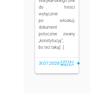
Watykańskiego (link
do treści
wyłącznie
po włosku),
dokument
potocznie zwany
„konstytucją”,
bo też taką[…]
CZYTAJ
31.07.2026
WIĘCEJ!