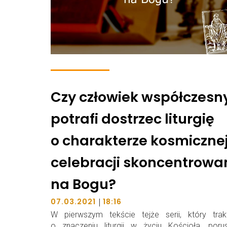
Czy człowiek współczesn
potrafi dostrzec liturgię
o charakterze kosmiczne
celebracji skoncentrowa
na Bogu?
|
07.03.2021
18:16
W pierwszym tekście tejże serii, który trak
o znaczeniu liturgii w życiu Kościoła, poru