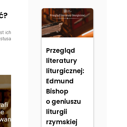
ć?
t ich
stusa
Przegląd
literatury
liturgicznej:
Edmund
Bishop
o geniuszu
liturgii
rzymskiej