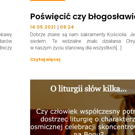
Poświęcić czy błogosławi
|
14.05.2021
09:24
iekawy
Dobrze znane są nam sakramenty Kościoła. Jes
darów
siedem. Te widzialne znaki działania Chry
niczy
w naszym życiu stanowią dla wszystkich[…]
Czytaj więcej