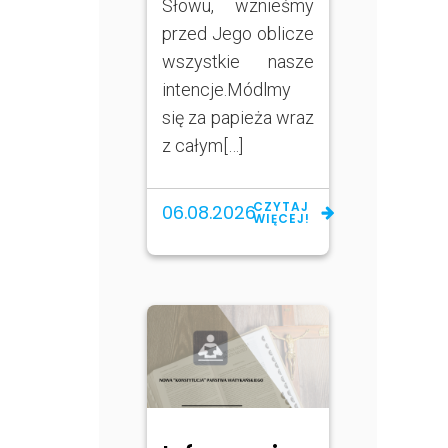
Słowu, wznieśmy
przed Jego oblicze
wszystkie nasze
intencje.Módlmy
się za papieża wraz
z całym[…]
CZYTAJ
06.08.2026
WIĘCEJ!