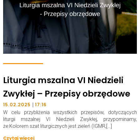
Liturgia mszalna VI Niedzieli
Zwykłej – Przepisy obrzędowe
|
15.02.2025
17:16
W celu przybliżenia wszystkich przepisów, dotyczących
liturgii mszalnej VI Niedzieli Zwykłej, przypominamy,
że:Kolorem szat liturgicznych jest zieleń (IGMR,[…]
Czytaj więcej