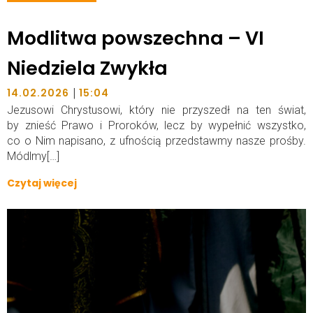
Modlitwa powszechna – VI
Niedziela Zwykła
|
14.02.2026
15:04
Jezusowi Chrystusowi, który nie przyszedł na ten świat,
by znieść Prawo i Proroków, lecz by wypełnić wszystko,
co o Nim napisano, z ufnością przedstawmy nasze prośby.
Módlmy[…]
Czytaj więcej