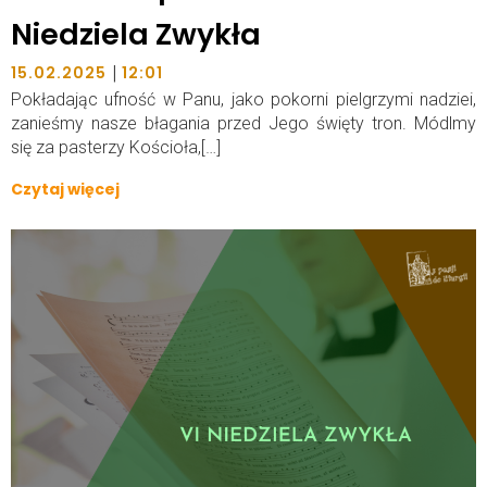
Niedziela Zwykła
|
15.02.2025
12:01
Pokładając ufność w Panu, jako pokorni pielgrzymi nadziei,
zanieśmy nasze błagania przed Jego święty tron. Módlmy
się za pasterzy Kościoła,[…]
Czytaj więcej