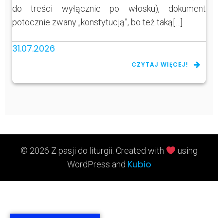
do treści wyłącznie po włosku), dokument
potocznie zwany „konstytucją”, bo też taką[…]
31.07.2026
CZYTAJ WIĘCEJ!
© 2026 Z pasji do liturgii. Created with
using
Kubio
WordPress and