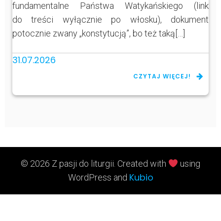
fundamentalne Państwa Watykańskiego (link
do treści wyłącznie po włosku), dokument
potocznie zwany „konstytucją”, bo też taką[…]
31.07.2026
CZYTAJ WIĘCEJ!
© 2026 Z pasji do liturgii. Created with
using
Kubio
WordPress and