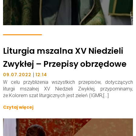
Liturgia mszalna XV Niedzieli
Zwykłej – Przepisy obrzędowe
|
09.07.2022
12:14
W celu przybliżenia wszystkich przepisów, dotyczących
liturgii mszalnej XV Niedzieli Zwykłej, przypominamy,
że:Kolorem szat liturgicznych jest zieleń (IGMR,[…]
Czytaj więcej