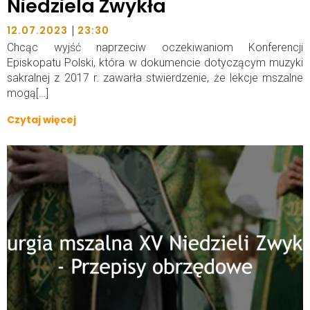
Niedziela Zwykła
|
12.07.2023
23:30
Chcąc wyjść naprzeciw oczekiwaniom Konferencji
Episkopatu Polski, która w dokumencie dotyczącym muzyki
sakralnej z 2017 r. zawarła stwierdzenie, że lekcje mszalne
mogą[…]
Czytaj więcej