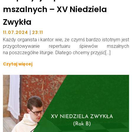
mszalnych – XV Niedziela
Zwykła
|
11.07.2024
23:11
Każdy organista i kantor wie, że czymś bardzo istotnym jest
przygotowywanie repertuaru śpiewów mszalnych
na poszczególne liturgie. Dlatego chcemy przyjść[…]
Czytaj więcej