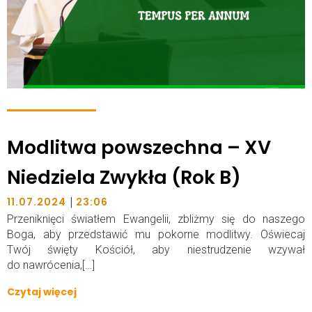
Modlitwa powszechna – XV
Niedziela Zwykła (Rok B)
|
11.07.2024
23:06
Przeniknięci światłem Ewangelii, zbliżmy się do naszego
Boga, aby przedstawić mu pokorne modlitwy. Oświecaj
Twój święty Kościół, aby niestrudzenie wzywał
do nawrócenia,[…]
Czytaj więcej