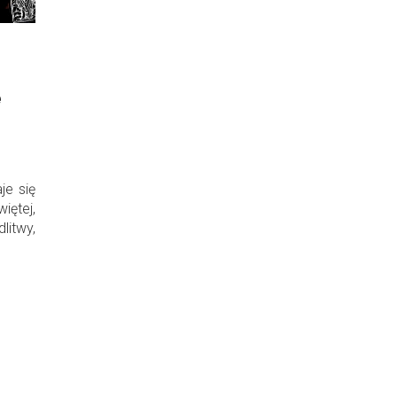
e
je się
ętej,
itwy,