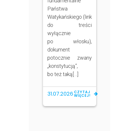
fundamentalne
Państwa
Watykańskiego (link
do treści
wyłącznie
po włosku),
dokument
potocznie zwany
„konstytucją”,
bo też taką[…]
CZYTAJ
31.07.2026
WIĘCEJ!