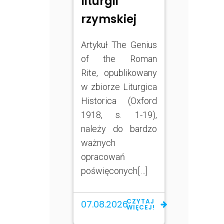
liturgii
rzymskiej
Artykuł The Genius
of the Roman
Rite, opublikowany
w zbiorze Liturgica
Historica (Oxford
1918, s. 1-19),
należy do bardzo
ważnych
opracowań
poświęconych[…]
CZYTAJ
07.08.2026
WIĘCEJ!