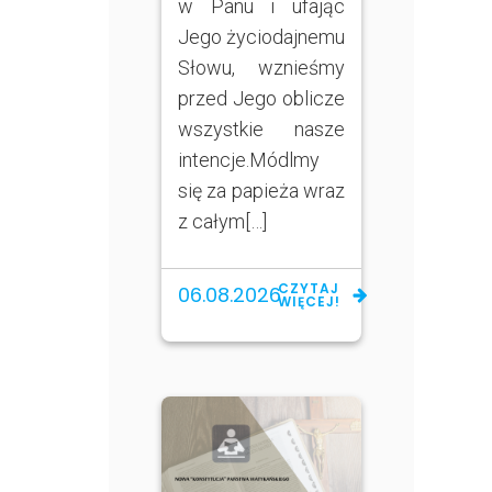
w Panu i ufając
Jego życiodajnemu
Słowu, wznieśmy
przed Jego oblicze
wszystkie nasze
intencje.Módlmy
się za papieża wraz
z całym[…]
CZYTAJ
06.08.2026
WIĘCEJ!