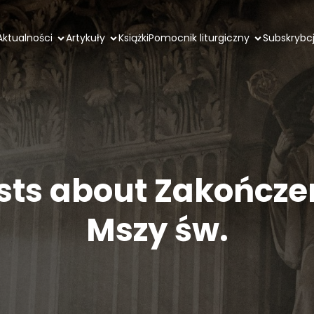
Aktualności
Artykuły
Książki
Pomocnik liturgiczny
Subskrybc
sts about Zakończe
Mszy św.