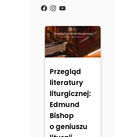
https://www.facebook.com/
Instagram
YouTube
Przegląd
literatury
liturgicznej:
Edmund
Bishop
o geniuszu