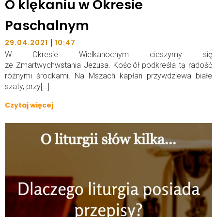
O klękaniu w Okresie
Paschalnym
|
29.04.2021
10:47
W Okresie Wielkanocnym cieszymy się
ze Zmartwychwstania Jezusa. Kościół podkreśla tą radość
różnymi środkami. Na Mszach kapłan przywdziewa białe
szaty, przy[…]
Czytaj więcej