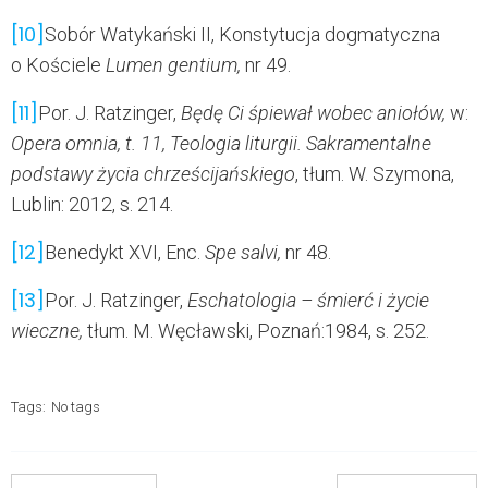
[10]
Sobór Watykański II, Konstytucja dogmatyczna
o Kościele
Lumen gentium,
nr 49.
[11]
Por. J. Ratzinger,
Będę Ci śpiewał wobec aniołów,
w:
Opera omnia, t. 11, Teologia liturgii. Sakramentalne
podstawy życia chrześcijańskiego
, tłum. W. Szymona,
Lublin: 2012, s. 214.
[12]
Benedykt XVI, Enc.
Spe salvi,
nr 48.
[13]
Por. J. Ratzinger,
Eschatologia – śmierć i życie
wieczne,
tłum. M. Węcławski, Poznań:1984, s. 252.
Tags:
No tags