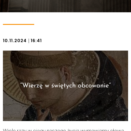
|
10.11.2024
16:41
Wiele razy w ciągu naszego życia wymawiamy słowa