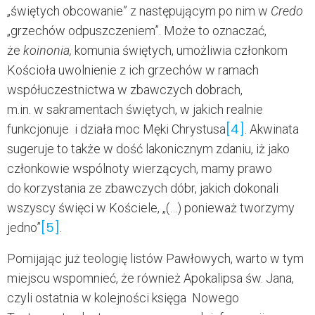
„świętych obcowanie” z następującym po nim w
Credo
„grzechów odpuszczeniem”. Może to oznaczać,
że
koinonia,
komunia świętych, umożliwia członkom
Kościoła uwolnienie z ich grzechów w ramach
współuczestnictwa w zbawczych dobrach,
m.in. w sakramentach świętych, w jakich realnie
[4]
funkcjonuje i działa moc Męki Chrystusa
. Akwinata
sugeruje to także w dość lakonicznym zdaniu, iż jako
członkowie wspólnoty wierzących, mamy prawo
do korzystania ze zbawczych dóbr, jakich dokonali
wszyscy święci w Kościele, „(…) ponieważ tworzymy
[5]
jedno”
.
Pomijając już teologię listów Pawłowych, warto w tym
miejscu wspomnieć, że również Apokalipsa św. Jana,
czyli ostatnia w kolejności księga Nowego