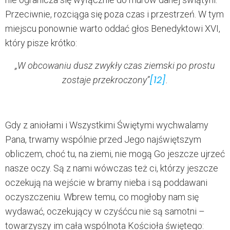
Przeciwnie, rozciąga się poza czas i przestrzeń. W tym
miejscu ponownie warto oddać głos Benedyktowi XVI,
który pisze krótko:
„W obcowaniu dusz zwykły czas ziemski po prostu
[12]
zostaje przekroczony”
.
Gdy z aniołami i Wszystkimi Świętymi wychwalamy
Pana, trwamy wspólnie przed Jego najświętszym
obliczem, choć tu, na ziemi, nie mogą Go jeszcze ujrzeć
nasze oczy. Są z nami wówczas też ci, którzy jeszcze
oczekują na wejście w bramy nieba i są poddawani
oczyszczeniu. Wbrew temu, co mogłoby nam się
wydawać, oczekujący w czyśćcu nie są samotni –
towarzyszy im cała wspólnota Kościoła świętego: