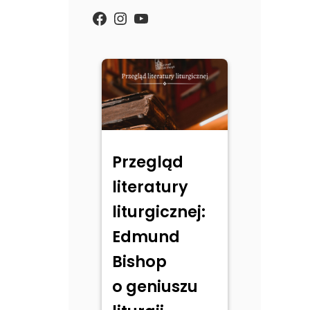
https://www.facebook.com/
Instagram
YouTube
Przegląd
literatury
liturgicznej:
Edmund
Bishop
o geniuszu