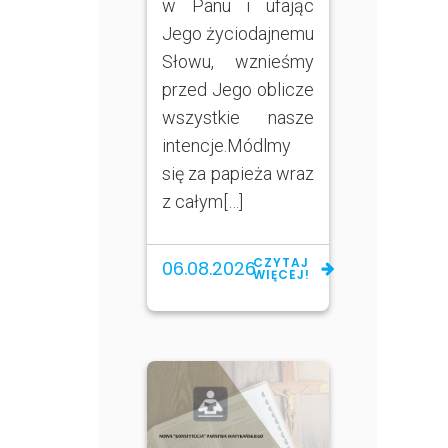
w Panu i ufając
Jego życiodajnemu
Słowu, wznieśmy
przed Jego oblicze
wszystkie nasze
intencje.Módlmy
się za papieża wraz
z całym[…]
CZYTAJ
06.08.2026
WIĘCEJ!