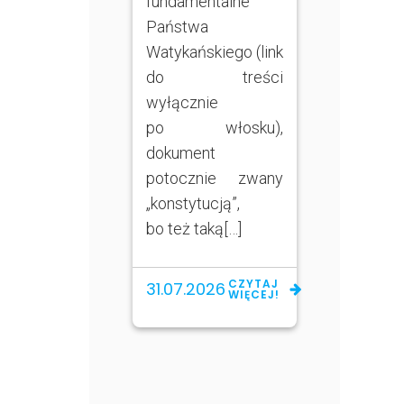
fundamentalne
Państwa
Watykańskiego (link
do treści
wyłącznie
po włosku),
dokument
potocznie zwany
„konstytucją”,
bo też taką[…]
CZYTAJ
31.07.2026
WIĘCEJ!