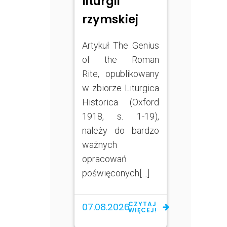
liturgii
rzymskiej
Artykuł The Genius
of the Roman
Rite, opublikowany
w zbiorze Liturgica
Historica (Oxford
1918, s. 1-19),
należy do bardzo
ważnych
opracowań
poświęconych[…]
CZYTAJ
07.08.2026
WIĘCEJ!