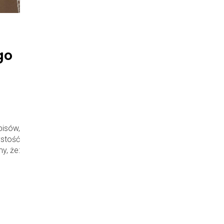
go
isów,
stość
y, że: