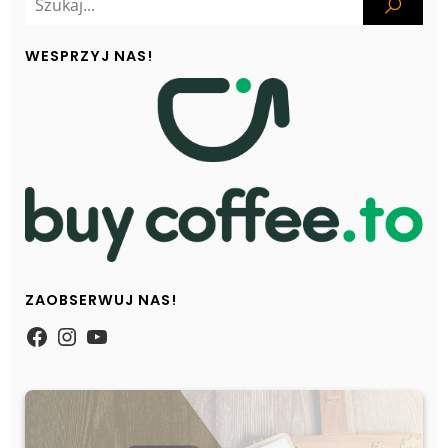
WESPRZYJ NAS!
ZAOBSERWUJ NAS!
https://www.facebook.com/Zpasjidol
Instagram
YouTube