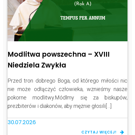
Modlitwa powszechna – XVIII
Niedziela Zwykła
Przed tron dobrego Boga, od którego miłości nic
nie może odłączyć człowieka, wznieśmy nasze
pokorne modlitwy.Módlmy się za biskupów,
prezbiterów i diakonów, aby mężnie głosili[…]
30.07.2026
CZYTAJ WIĘCEJ!