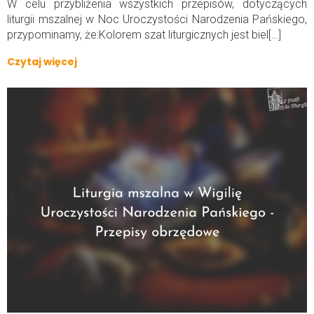
W celu przybliżenia wszystkich przepisów, dotyczących
liturgii mszalnej w Noc Uroczystości Narodzenia Pańskiego,
przypominamy, że:Kolorem szat liturgicznych jest biel[…]
Czytaj więcej