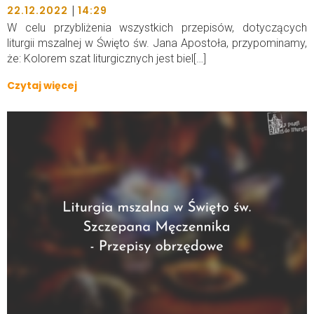
|
22.12.2022
14:29
W celu przybliżenia wszystkich przepisów, dotyczących
liturgii mszalnej w Święto św. Jana Apostoła, przypominamy,
że: Kolorem szat liturgicznych jest biel[…]
Czytaj więcej