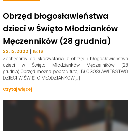
Obrzęd błogosławieństwa
dzieci w Święto Młodzianków
Męczenników (28 grudnia)
|
22.12.2022
15:16
Zachęcamy do skorzystania z obrzędu błogosławieństwa
dzieci w Święto Młodzianków Męczenników (28
grudnia).Obrzęd można pobrać tutaj: BŁOGOSŁAWIEŃSTWO
DZIECI W ŚWIĘTO MŁODZIANKÓW[…]
Czytaj więcej