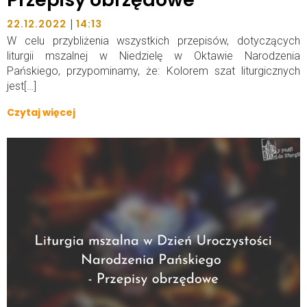
|
22.12.2022
14:13
W celu przybliżenia wszystkich przepisów, dotyczących
liturgii mszalnej w Niedzielę w Oktawie Narodzenia
Pańskiego, przypominamy, że: Kolorem szat liturgicznych
jest[…]
Czytaj więcej