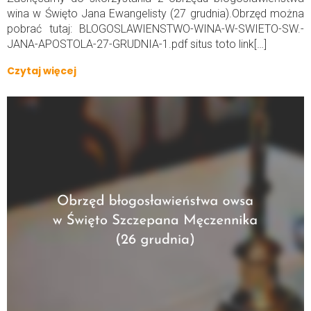
wina w Święto Jana Ewangelisty (27 grudnia).Obrzęd można
pobrać tutaj: BLOGOSLAWIENSTWO-WINA-W-SWIETO-SW.-
JANA-APOSTOLA-27-GRUDNIA-1.pdf situs toto link[…]
Czytaj więcej