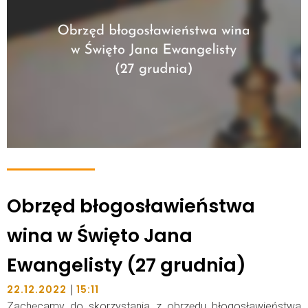
Obrzęd błogosławieństwa
wina w Święto Jana
Ewangelisty (27 grudnia)
|
22.12.2022
15:11
Zachęcamy do skorzystania z obrzędu błogosławieństwa