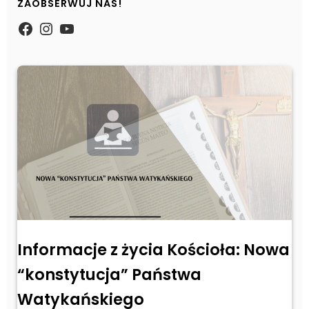
ZAOBSERWUJ NAS!
https://www.facebook.com/Zpasjidol
Instagram
YouTube
Informacje z życia Kościoła: Nowa
“konstytucja” Państwa
Watykańskiego