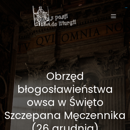
situs toto togel
slot gacor
toto togel
situs slot
jacktoto
jacktoto
jacktoto
toto togel
kawi898
situs slot
jacktoto
jacktoto
toto togel
jacktoto
jacktoto
slot resmi
toto togel
link slot
jacktoto
jacktoto
jacktoto
slot resmi
toto slot
situs toto
situs toto
slot 4d
toto slot
situs toto
toto slot
toto
Obrzęd
błogosławieństwa
owsa w Święto
Szczepana Męczennika
(26 grudnia)