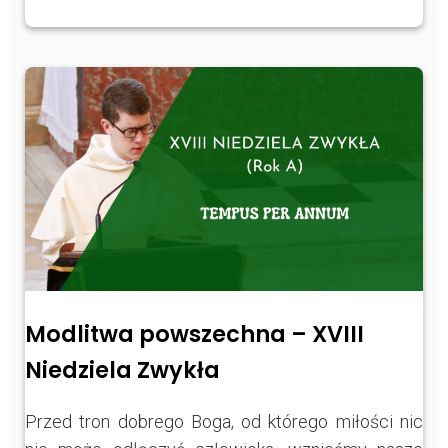
Modlitwa powszechna – XVIII
Niedziela Zwykła
Przed tron dobrego Boga, od którego miłości nic