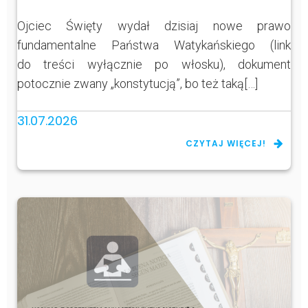
Ojciec Święty wydał dzisiaj nowe prawo
fundamentalne Państwa Watykańskiego (link
do treści wyłącznie po włosku), dokument
potocznie zwany „konstytucją”, bo też taką[…]
31.07.2026
CZYTAJ WIĘCEJ!