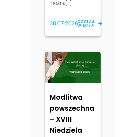
można[…]
CZYTAJ
30.07.2026
WIĘCEJ!
Modlitwa
powszechna
– XVIII
Niedziela