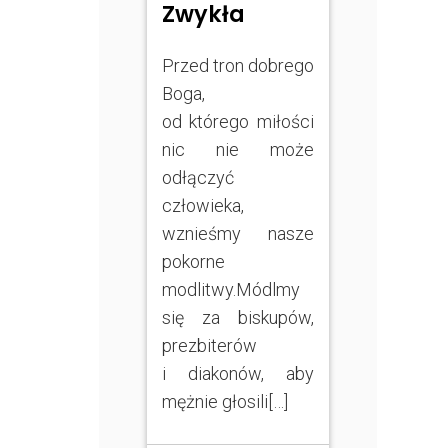
Zwykła
Przed tron dobrego
Boga,
od którego miłości
nic nie może
odłączyć
człowieka,
wznieśmy nasze
pokorne
modlitwy.Módlmy
się za biskupów,
prezbiterów
i diakonów, aby
mężnie głosili[…]