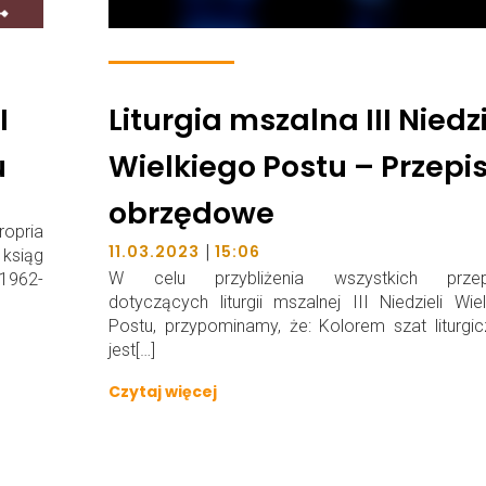
I
Liturgia mszalna III Niedzi
u
Wielkiego Postu – Przepi
obrzędowe
opria
|
11.03.2023
15:06
ksiąg
W celu przybliżenia wszystkich przep
1962-
dotyczących liturgii mszalnej III Niedzieli Wie
Postu, przypominamy, że: Kolorem szat liturgi
jest[…]
Czytaj więcej