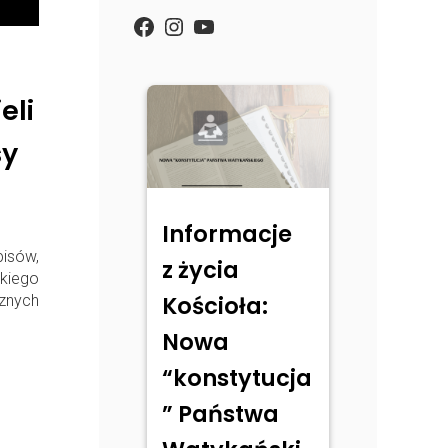
https://www.facebook.com/
Instagram
YouTube
eli
sy
Informacje
isów,
z życia
lkiego
Kościoła:
cznych
Nowa
“konstytucja
” Państwa