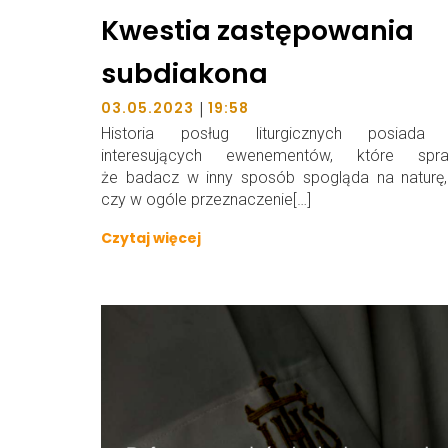
Kwestia zastępowania
subdiakona
|
03.05.2023
19:58
Historia posług liturgicznych posiada 
interesujących ewenementów, które spraw
że badacz w inny sposób spogląda na naturę,
czy w ogóle przeznaczenie[…]
Czytaj więcej