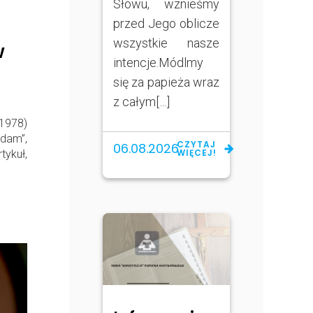
Słowu, wznieśmy
przed Jego oblicze
wszystkie nasze
w
intencje.Módlmy
się za papieża wraz
z całym[…]
1978)
dam”,
CZYTAJ
06.08.2026
WIĘCEJ!
tykuł,