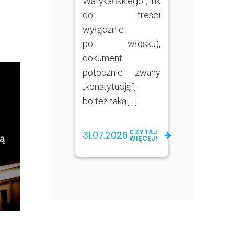
Watykańskiego (link
do treści
wyłącznie
po włosku),
dokument
potocznie zwany
„konstytucją”,
bo też taką[…]
CZYTAJ
31.07.2026
WIĘCEJ!