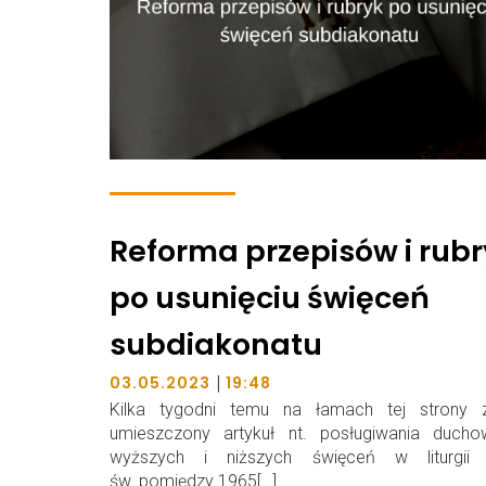
Reforma przepisów i rub
po usunięciu święceń
subdiakonatu
|
03.05.2023
19:48
Kilka tygodni temu na łamach tej strony z
umieszczony artykuł nt. posługiwania ducho
wyższych i niższych święceń w liturgii
św. pomiędzy 1965[…]