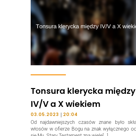
Tonsura klerycka między
IV/V a X wiekiem
|
03.05.2023
20:04
Od najdawniejszych czasów znane było skła
włosów w ofierze Bogu na znak wyłącznego od
się Mu. Stary Testament zna wiele[…]