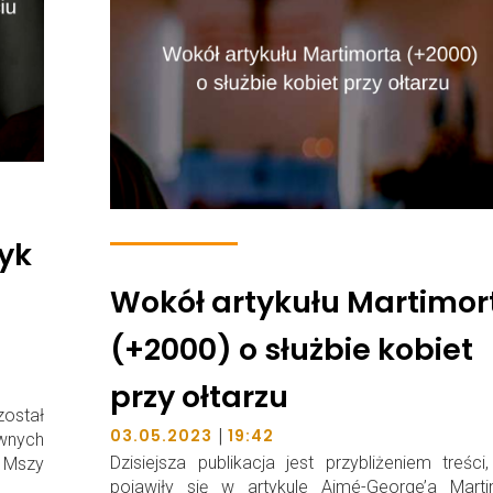
ryk
Wokół artykułu Martimor
(+2000) o służbie kobiet
przy ołtarzu
ostał
|
03.05.2023
19:42
wnych
Dzisiejsza publikacja jest przybliżeniem treści,
 Mszy
pojawiły się w artykule Aimé-George’a Marti