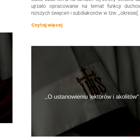
ujrzało opracowanie na temat funkcji ducho
niższych święceń i subdiakonów w tzw. ,,okresie[…
Czytaj więcej