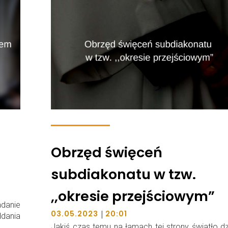
Obrzęd święceń
subdiakonatu w tzw.
,,okresie przejściowym”
danie
|
03.05.2023
20:01
dania
Jakiś czas temu na łamach tej strony światło d