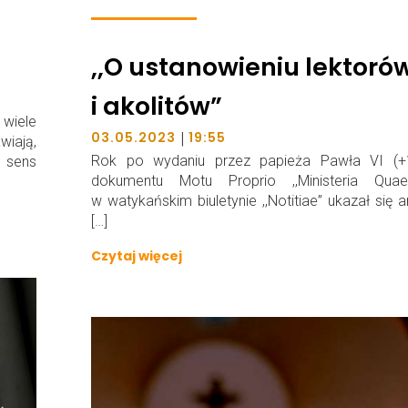
,,O ustanowieniu lektoró
i akolitów”
wiele
|
03.05.2023
19:55
iają,
Rok po wydaniu przez papieża Pawła VI (+
 sens
dokumentu Motu Proprio ,,Ministeria Quae
w watykańskim biuletynie ,,Notitiae” ukazał się ar
[…]
Czytaj więcej