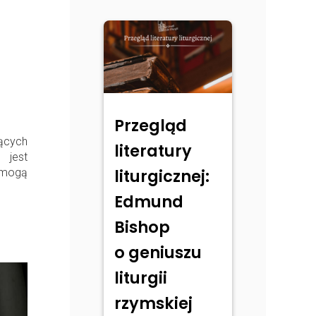
Przegląd
jących
literatury
 jest
liturgicznej:
 mogą
Edmund
Bishop
o geniuszu
liturgii
rzymskiej