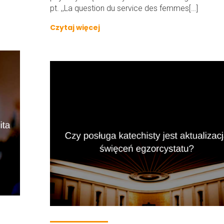
pt. ,,La question du service des femmes[…]
Czytaj więcej