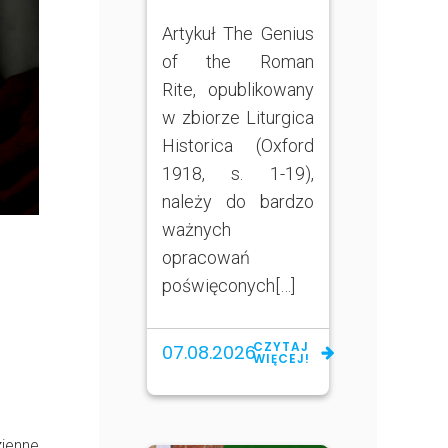
Artykuł The Genius
of the Roman
Rite, opublikowany
w zbiorze Liturgica
Historica (Oxford
1918, s. 1-19),
należy do bardzo
ważnych
opracowań
poświęconych[…]
CZYTAJ
07.08.2026
WIĘCEJ!
zienne