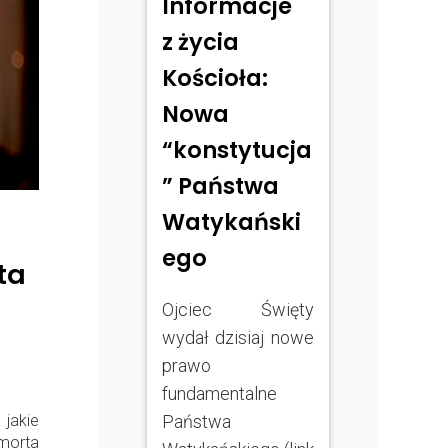
Informacje
z życia
Kościoła:
Nowa
“konstytucja
” Państwa
Watykański
ego
ta
Ojciec Święty
wydał dzisiaj nowe
prawo
fundamentalne
Państwa
 jakie
morta