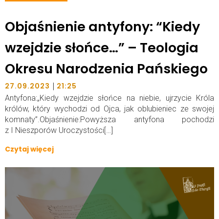
Objaśnienie antyfony: “Kiedy
wzejdzie słońce…” – Teologia
Okresu Narodzenia Pańskiego
|
27.09.2023
21:25
Antyfona:„Kiedy wzejdzie słońce na niebie, ujrzycie Króla
królów, który wychodzi od Ojca, jak oblubieniec ze swojej
komnaty”.Objaśnienie:Powyższa antyfona pochodzi
z I Nieszporów Uroczystości[…]
Czytaj więcej