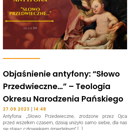
Objaśnienie antyfony: “Słowo
Przedwieczne…” – Teologia
Okresu Narodzenia Pańskiego
|
27.09.2023
14:48
Antyfona: „Słowo Przedwieczne, zrodzone przez Ojca
przed wszelkim czasem, dzisiaj uniżyło samo siebie, dla nas
się stając człowiekiem śmiertelnym”.[…]