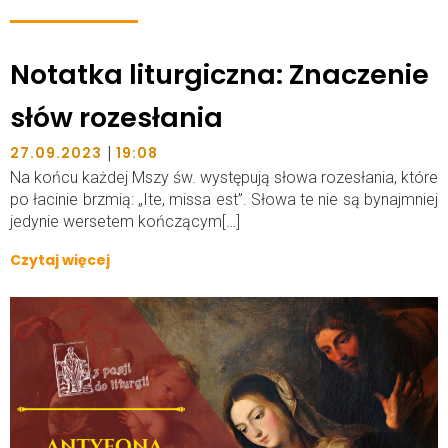
Notatka liturgiczna: Znaczenie
słów rozesłania
|
27.09.2023
19:08
Na końcu każdej Mszy św. występują słowa rozesłania, które
po łacinie brzmią: „Ite, missa est”. Słowa te nie są bynajmniej
jedynie wersetem kończącym[…]
Czytaj więcej