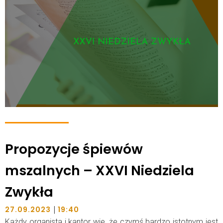
Propozycje śpiewów
mszalnych – XXVI Niedziela
Zwykła
|
27.09.2023
19:40
Każdy organista i kantor wie, że czymś bardzo istotnym jest