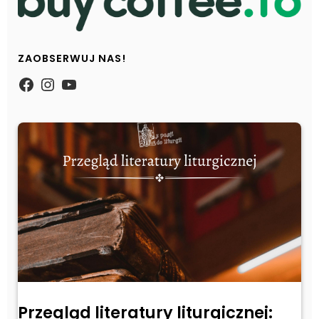
ZAOBSERWUJ NAS!
https://www.facebook.com/Zpasjidol
Instagram
YouTube
Przegląd literatury liturgicznej: