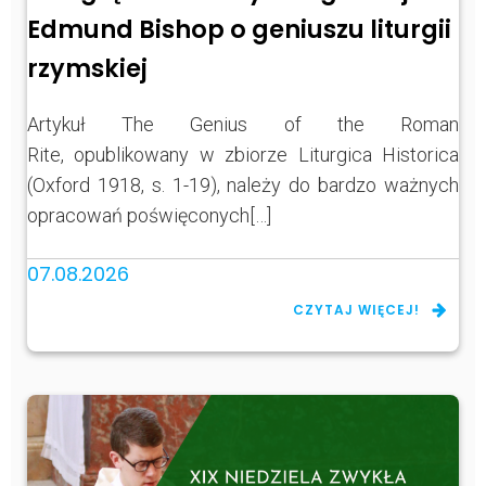
Edmund Bishop o geniuszu liturgii
rzymskiej
Artykuł The Genius of the Roman
Rite, opublikowany w zbiorze Liturgica Historica
(Oxford 1918, s. 1-19), należy do bardzo ważnych
opracowań poświęconych[…]
07.08.2026
CZYTAJ WIĘCEJ!