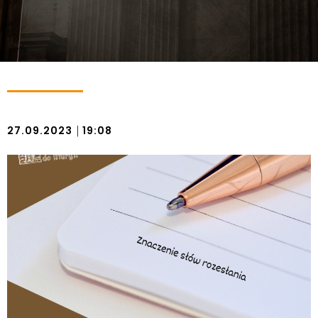
|
27.09.2023
19:08