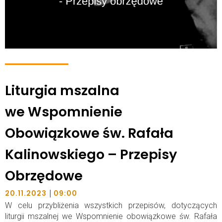
Liturgia mszalna
we Wspomnienie
Obowiązkowe św. Rafała
Kalinowskiego – Przepisy
Obrzędowe
|
20.11.2023
09:00
W celu przybliżenia wszystkich przepisów, dotyczących
liturgii mszalnej we Wspomnienie obowiązkowe św. Rafała