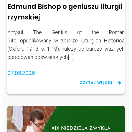
Edmund Bishop o geniuszu liturgii
rzymskiej
Artykuł The Genius of the Roman
Rite, opublikowany w zbiorze Liturgica Historica
(Oxford 1918, s. 1-19), należy do bardzo ważnych
opracowań poświęconych[…]
07.08.2026
CZYTAJ WIĘCEJ!