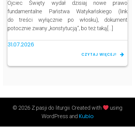
Ojciec Święty wydał dzisiaj nowe prawo
fundamentalne Państwa Watykańskiego (link
do treści wyłącznie po włosku), dokument
potocznie zwany „konstytucją”, bo też taką[…]
31.07.2026
CZYTAJ WIĘCEJ!
© 2026 Z pasji do liturgii. Created with
using
Kubio
WordPress and