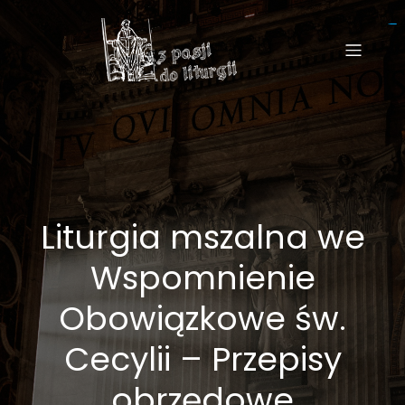
situs toto togel
link toto togel
slot gacor
slot gacor
situs togel
togel resmi
toto togel
jacktoto
jacktoto
toto togel
jacktoto
jacktoto
link slot
toto togel
jacktoto
toto togel
toto togel
toto togel
slot resmi
jacktoto
jacktoto
situs slot
situs slot
jacktoto
jacktoto
situs slot
jacktoto
situs toto
situs toto
toto slot
situs toto
situs toto
Liturgia mszalna we
Wspomnienie
Obowiązkowe św.
Cecylii – Przepisy
obrzędowe