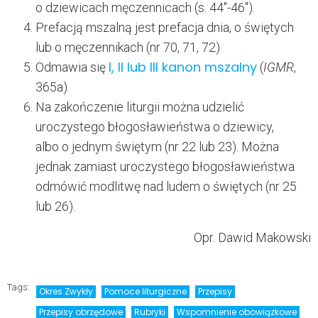
o dziewicach męczennicach (s. 44″-46″).
Prefacją mszalną jest prefacja dnia, o świętych
lub o męczennikach (nr 70, 71, 72)
I, II lub III kanon mszalny
Odmawia się
(
IGMR
,
365a).
Na zakończenie liturgii można udzielić
uroczystego błogosławieństwa o dziewicy,
albo o jednym świętym (nr 22 lub 23). Można
jednak zamiast uroczystego błogosławieństwa
odmówić modlitwę nad ludem o świętych (nr 25
lub 26).
Opr. Dawid Makowski
Tags:
Okres Zwykły
Pomoce liturgiczne
Przepisy
Przepisy obrzędowe
Rubryki
Wspomnienie obowiązkowe