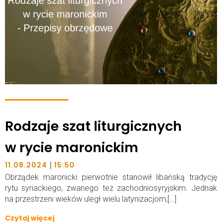
Rodzaje szat liturgicznych
w rycie maronickim
|
11.08.2024
15:50
Obrządek maronicki pierwotnie stanowił libańską tradycję
rytu syriackiego, zwanego też zachodniosyryjskim. Jednak
na przestrzeni wieków uległ wielu latynizacjom,[…]
Czytaj więcej