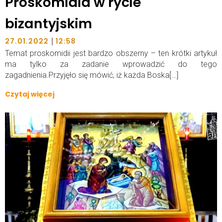
Proskomidia w rycie
bizantyjskim
|
27.01.2022
12:58
Temat proskomidii jest bardzo obszerny – ten krótki artykuł
ma tylko za zadanie wprowadzić do tego
zagadnienia.Przyjęło się mówić, iż każda Boska[…]
Czytaj więcej