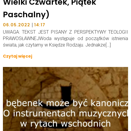
Wielki Czwartek, Piątek
Paschalny)
|
06.05.2022
14:17
UWAGA: TEKST JEST PISANY Z PERSPEKTYWY TEOLOGII
PRAWOSŁAWNEJWoda występuje od początków istnienia
świata, jak czytamy w Księdze Rodzaju. Jednakże[…]
Czytaj więcej