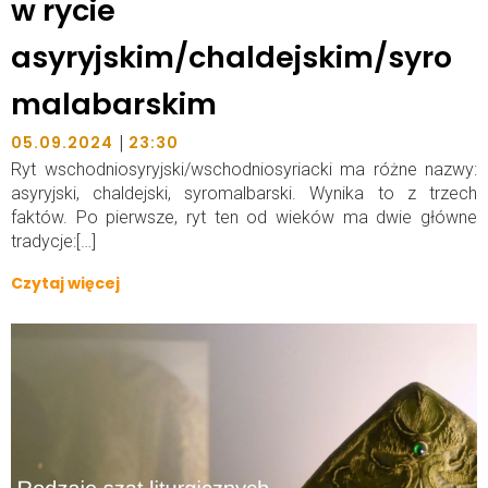
w rycie
asyryjskim/chaldejskim/syro
malabarskim
|
05.09.2024
23:30
Ryt wschodniosyryjski/wschodniosyriacki ma różne nazwy:
asyryjski, chaldejski, syromalbarski. Wynika to z trzech
faktów. Po pierwsze, ryt ten od wieków ma dwie główne
tradycje:[…]
Czytaj więcej