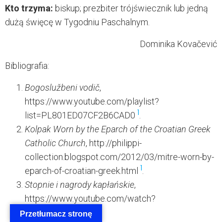
Kto trzyma:
biskup; prezbiter trójświecznik lub jedną
dużą święcę w Tygodniu Paschalnym.
Dominika Kovačević
Bibliografia:
Bogoslužbeni vodič
,
https://www.youtube.com/playlist?
1
list=PL801ED07CF2B6CAD0
.
Kolpak Worn by the Eparch of the Croatian Greek
Catholic Church
, http://philippi-
collection.blogspot.com/2012/03/mitre-worn-by-
1
eparch-of-croatian-greek.html
.
Stopnie i nagrody kapłańskie
,
https://www.youtube.com/watch?
1
v=8Rns9y55RCo
.
Przetłumacz stronę