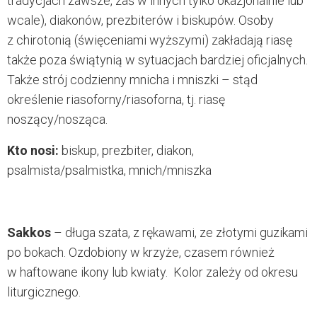
tradycjach zawsze, zaś w innych tylko okazjonalnie lub
wcale), diakonów, prezbiterów i biskupów. Osoby
z chirotonią (święceniami wyższymi) zakładają riasę
także poza świątynią w sytuacjach bardziej oficjalnych.
Także strój codzienny mnicha i mniszki – stąd
określenie riasoforny/riasoforna, tj. riasę
noszący/nosząca.
Kto nosi:
biskup, prezbiter, diakon,
psalmista/psalmistka, mnich/mniszka
Sakkos
– długa szata, z rękawami, ze złotymi guzikami
po bokach. Ozdobiony w krzyże, czasem również
w haftowane ikony lub kwiaty. Kolor zależy od okresu
liturgicznego.