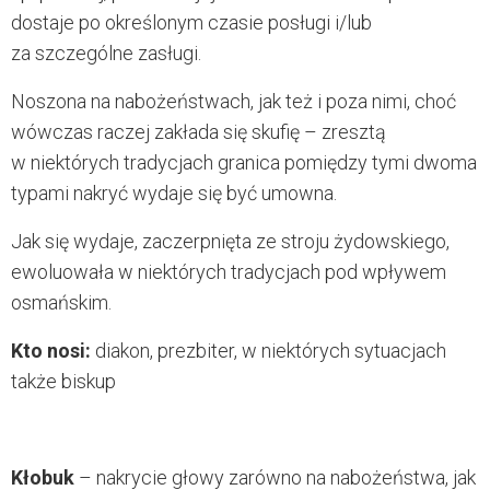
dostaje po określonym czasie posługi i/lub
za szczególne zasługi.
Noszona na nabożeństwach, jak też i poza nimi, choć
wówczas raczej zakłada się skufię – zresztą
w niektórych tradycjach granica pomiędzy tymi dwoma
typami nakryć wydaje się być umowna.
Jak się wydaje, zaczerpnięta ze stroju żydowskiego,
ewoluowała w niektórych tradycjach pod wpływem
osmańskim.
Kto nosi:
diakon, prezbiter, w niektórych sytuacjach
także biskup
Kłobuk
– nakrycie głowy zarówno na nabożeństwa, jak