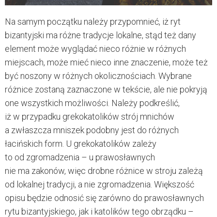
Na samym początku należy przypomnieć, iż ryt
bizantyjski ma różne tradycje lokalne, stąd też dany
element może wyglądać nieco różnie w różnych
miejscach, może mieć nieco inne znaczenie, może też
być noszony w różnych okolicznościach. Wybrane
różnice zostaną zaznaczone w tekście, ale nie pokryją
one wszystkich możliwości. Należy podkreślić,
iż w przypadku grekokatolików strój mnichów
a zwłaszcza mniszek podobny jest do różnych
łacińskich form. U grekokatolików zależy
to od zgromadzenia – u prawosławnych
nie ma zakonów, więc drobne różnice w stroju zależą
od lokalnej tradycji, a nie zgromadzenia. Większość
opisu będzie odnosić się zarówno do prawosławnych
rytu bizantyjskiego, jak i katolików tego obrządku –