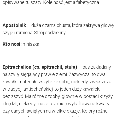
opisywane tu szaty. Kolejność jest alfabetyczna.
Apostolnik
– duża czarna chusta, która zakrywa głowę,
szyję i ramiona. Strój codzienny.
Kto nosi:
mniszka
Epitrachelion (cs. epitrachil, stuła)
– pas zakładany
na szyję, sięgający prawie ziemi. Zazwyczaj to dwa
kawałki materiału zszyte ze sobą; niekiedy, zwłaszcza
w tradycji antiocheńskiej, to jeden duży kawałek,
bez zszyć. Ma różne ozdoby, głównie w postaci krzyży
i frędzli, niekiedy może też mieć wyhaftowane kwiaty
czy danych świętych na wielkie okazje. Kolory różne,