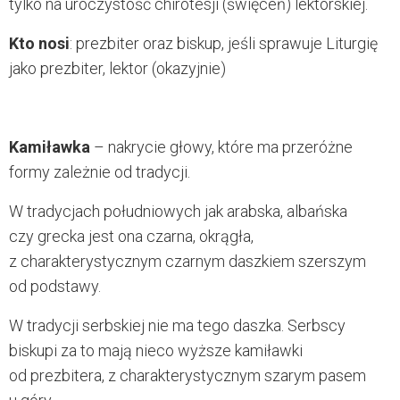
tylko na uroczystość chirotesji (święceń) lektorskiej.
Kto nosi
: prezbiter oraz biskup, jeśli sprawuje Liturgię
jako prezbiter, lektor (okazyjnie)
Kamiławka
– nakrycie głowy, które ma przeróżne
formy zależnie od tradycji.
W tradycjach południowych jak arabska, albańska
czy grecka jest ona czarna, okrągła,
z charakterystycznym czarnym daszkiem szerszym
od podstawy.
W tradycji serbskiej nie ma tego daszka. Serbscy
biskupi za to mają nieco wyższe kamiławki
od prezbitera, z charakterystycznym szarym pasem