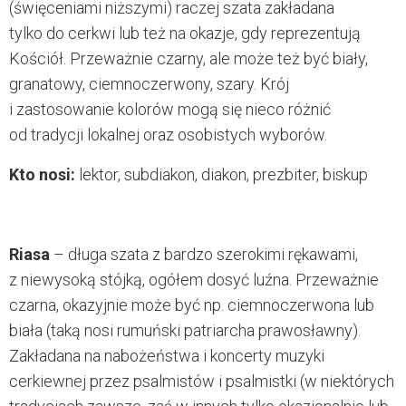
(święceniami niższymi) raczej szata zakładana
tylko do cerkwi lub też na okazje, gdy reprezentują
Kościół. Przeważnie czarny, ale może też być biały,
granatowy, ciemnoczerwony, szary. Krój
i zastosowanie kolorów mogą się nieco różnić
od tradycji lokalnej oraz osobistych wyborów.
Kto nosi:
lektor, subdiakon, diakon, prezbiter, biskup
Riasa
– długa szata z bardzo szerokimi rękawami,
z niewysoką stójką, ogółem dosyć luźna. Przeważnie
czarna, okazyjnie może być np. ciemnoczerwona lub
biała (taką nosi rumuński patriarcha prawosławny).
Zakładana na nabożeństwa i koncerty muzyki
cerkiewnej przez psalmistów i psalmistki (w niektórych