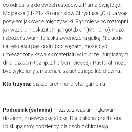
co odnosi się do dwóch ustępów z Pisma Świętego:
Mojżesza (Lb 21,4-9) oraz słów Chrystusa: „Oto Ja was
posyłam jak owce między wilki. Bądźcie więc roztropni
jak węże, a nieskazitelni jak gołębie!” (Mt 10,16). Poza
nabożeństwami to laska zwieńczona gałką. Niekiedy
na rękojeści pastorału, pod wężami, może być
umieszczony kawałek materiału w kolorze liturgicznym
dnia, czasem też np. z herbem diecezji. Pastorał może
być wykonany z materiału szlachetnego lub drewna.
Kto trzyma:
biskup, archimandryta, igumenia
Podraśnik (sutanna)
– szata z wąskimi rękawami,
do ziemi, z niewysoką stójką. Dla diakona, prezbitera
i biskupa strój codzienny, dla osób z chirotesją