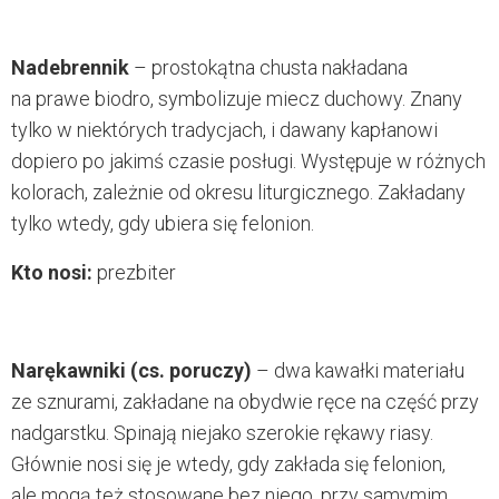
Nadebrennik
– prostokątna chusta nakładana
na prawe biodro, symbolizuje miecz duchowy. Znany
tylko w niektórych tradycjach, i dawany kapłanowi
dopiero po jakimś czasie posługi. Występuje w różnych
kolorach, zależnie od okresu liturgicznego. Zakładany
tylko wtedy, gdy ubiera się felonion.
Kto nosi:
prezbiter
Narękawniki (cs. poruczy)
– dwa kawałki materiału
ze sznurami, zakładane na obydwie ręce na część przy
nadgarstku. Spinają niejako szerokie rękawy riasy.
Głównie nosi się je wtedy, gdy zakłada się felonion,
ale mogą też stosowane bez niego, przy samymim