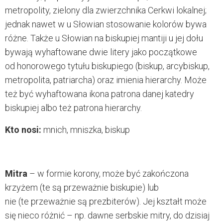
metropolity, zielony dla zwierzchnika Cerkwi lokalnej;
jednak nawet w u Słowian stosowanie kolorów bywa
różne. Także u Słowian na biskupiej mantiji u jej dołu
bywają wyhaftowane dwie litery jako początkowe
od honorowego tytułu biskupiego (biskup, arcybiskup,
metropolita, patriarcha) oraz imienia hierarchy. Może
też być wyhaftowana ikona patrona danej katedry
biskupiej albo też patrona hierarchy.
Kto nosi:
mnich, mniszka, biskup
Mitra
– w formie korony, może być zakończona
krzyżem (te są przeważnie biskupie) lub
nie (te przeważnie są prezbiterów). Jej kształt może
się nieco różnić – np. dawne serbskie mitry, do dzisiaj