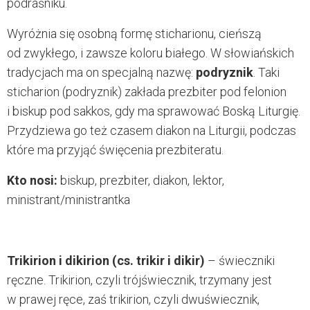
podraśniku.
Wyróżnia się osobną formę sticharionu, cieńszą
od zwykłego, i zawsze koloru białego. W słowiańskich
tradycjach ma on specjalną nazwę:
podryznik
. Taki
sticharion (podryznik) zakłada prezbiter pod felonion
i biskup pod sakkos, gdy ma sprawować Boską Liturgię.
Przydziewa go też czasem diakon na Liturgii, podczas
które ma przyjąć święcenia prezbiteratu.
Kto nosi:
biskup, prezbiter, diakon, lektor,
ministrant/ministrantka
Trikirion i dikirion (cs. trikir i dikir)
– świeczniki
ręczne. Trikirion, czyli trójświecznik, trzymany jest
w prawej ręce, zaś trikirion, czyli dwuświecznik,