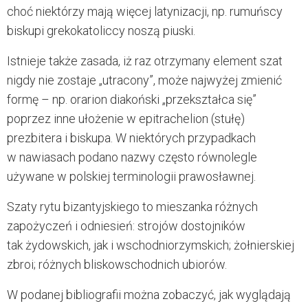
choć niektórzy mają więcej latynizacji, np. rumuńscy
biskupi grekokatoliccy noszą piuski.
Istnieje także zasada, iż raz otrzymany element szat
nigdy nie zostaje „utracony”, może najwyżej zmienić
formę – np. orarion diakoński „przekształca się”
poprzez inne ułożenie w epitrachelion (stułę)
prezbitera i biskupa. W niektórych przypadkach
w nawiasach podano nazwy często równolegle
używane w polskiej terminologii prawosławnej.
Szaty rytu bizantyjskiego to mieszanka różnych
zapożyczeń i odniesień: strojów dostojników
tak żydowskich, jak i wschodniorzymskich; żołnierskiej
zbroi; różnych bliskowschodnich ubiorów.
W podanej bibliografii można zobaczyć, jak wyglądają