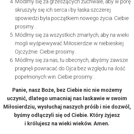
Módlmy się za grzeszących zuchwale, aby w porę
skruszyły się ich serca i by łaska szczerej
spowiedzi była początkiem nowego życia. Ciebie
prosimy…
Módlmy się za wszystkich zmarłych, aby na wieki
mogli wyśpiewywać Miłosierdzie w niebieskiej
Ojczyźnie. Ciebie prosimy…
Módlmy się za nas, tu obecnych, abyśmy zawsze
pragnęli powracać do Ojca bez względu na ilość
popełnionych win. Ciebie prosimy…
Panie, nasz Boże, bez Ciebie nic nie możemy
uczynić, dlatego umacniaj nas łaskawie w swoim
Miłosierdziu, wysłuchaj naszych próśb i nie dozwól,
byśmy odłączyli się od Ciebie. Który żyjesz
i królujesz na wieki wieków. Amen.