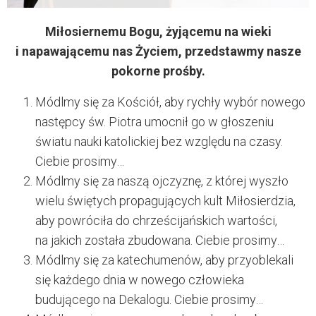
Miłosiernemu Bogu, żyjącemu na wieki
i napawającemu nas Życiem, przedstawmy nasze
pokorne prośby.
Módlmy się za Kościół, aby rychły wybór nowego
następcy św. Piotra umocnił go w głoszeniu
światu nauki katolickiej bez względu na czasy.
Ciebie prosimy…
Módlmy się za naszą ojczyznę, z której wyszło
wielu świętych propagujących kult Miłosierdzia,
aby powróciła do chrześcijańskich wartości,
na jakich została zbudowana. Ciebie prosimy…
Módlmy się za katechumenów, aby przyoblekali
się każdego dnia w nowego człowieka
budującego na Dekalogu. Ciebie prosimy…