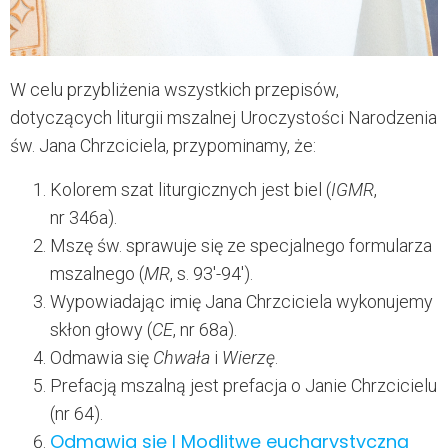
W celu przybliżenia wszystkich przepisów,
dotyczących liturgii mszalnej Uroczystości Narodzenia
św. Jana Chrzciciela, przypominamy, że:
Kolorem szat liturgicznych jest biel (
IGMR
,
nr 346a).
Mszę św. sprawuje się ze specjalnego formularza
mszalnego (
MR
, s. 93′-94′).
Wypowiadając imię Jana Chrzciciela wykonujemy
skłon głowy (
CE
, nr 68a).
Odmawia się
Chwała
i
Wierzę
.
Prefacją mszalną jest prefacja o Janie Chrzcicielu
(nr 64).
Odmawia się I Modlitwę eucharystyczną