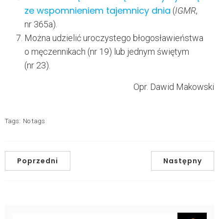
ze wspomnieniem tajemnicy dnia
(
IGMR
,
nr 365a).
Można udzielić uroczystego błogosławieństwa
o męczennikach (nr 19) lub jednym świętym
(nr 23).
Opr. Dawid Makowski
Tags:
No tags
Poprzedni
Następny