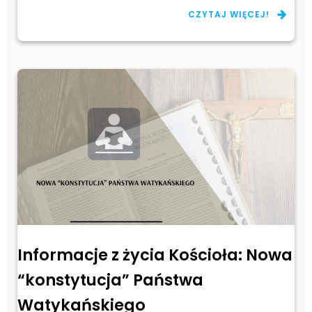
CZYTAJ WIĘCEJ!
Informacje z życia Kościoła: Nowa
“konstytucja” Państwa
Watykańskiego