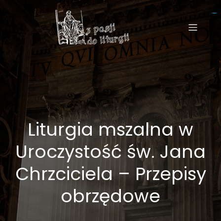
link slot gacor
link toto togel
slot online
situs togel
slot gacor
situs togel
situs gacor
situs gacor
situs gacor
jacktoto
link slot
toto togel
jacktoto
jacktoto
toto togel
jacktoto
toto togel
jacktoto
jacktoto
kawi898
kawi898
situs slot
jacktoto
situs slot
jacktoto
link slot
situs toto
situs toto
situs toto
toto slot
toto slot
slot 4d
situs toto
toto
Liturgia mszalna w
Uroczystość św. Jana
Chrzciciela – Przepisy
obrzędowe