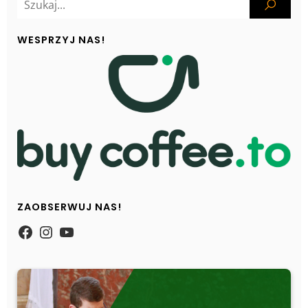
WESPRZYJ NAS!
ZAOBSERWUJ NAS!
https://www.facebook.com/Zpasjidol
Instagram
YouTube