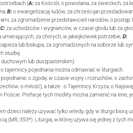
potrzebach (
A:
za Kościół, o powołania, za świeckich, za 
nna;
B:
o ewangelizację ludów, za chrześcijan prześladowa
wami, za zgromadzenie przedstawicieli narodów, o postęp 
;
C
:
za uchodźców i wygnańców, w czasie głodu lub za gło
za umierających, za chorych, w jakiejkolwiek potrzebie;
D:
r papieża lub biskupa, za zgromadzonych na soborze lub sy
ch służbę
e duchowym lub duszpasterskim).
o tajemnicy pojednania można odmawiać w liturgiach:
 pojednanie; o zgodę; w czasie wojny i rozruchów; o zach
rzechów; o miłość), a także: o Tajemnicy Krzyża; o Najświę
m Poście. Prefacje tych modlity można zamienić na inne, je
m dzieci należy używać tylko wtedy, gdy w liturgii biorą u
cią (
MR
, 353*). Liturgia, w której używa się jednej z tych m