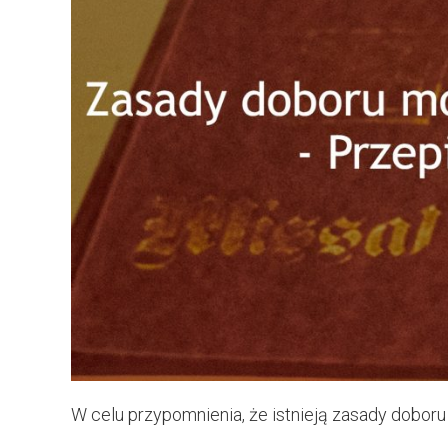
W celu przypomnienia, że istnieją zasady dobor