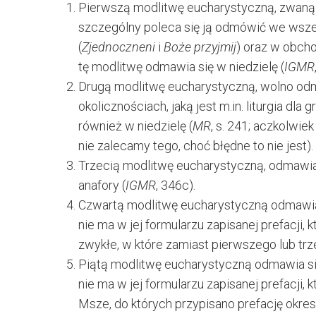
Pierwszą modlitwę eucharystyczną, zwan
szczególny poleca się ją odmówić we wszel
(
Zjednoczneni
i
Boże przyjmij
) oraz w obch
tę modlitwę odmawia się w niedzielę (
IGMR
Drugą modlitwę eucharystyczną, wolno odm
okolicznościach, jaką jest m.in. liturgia dla 
również w niedzielę (
MR
, s. 241; aczkolwie
nie zalecamy tego, choć błędne to nie jest).
Trzecią modlitwę eucharystyczną, odmawia si
anafory (
IGMR
, 346c).
Czwartą modlitwę eucharystyczną odmawia się
nie ma w jej formularzu zapisanej prefacji, 
zwykłe, w które zamiast pierwszego lub tr
Piątą modlitwę eucharystyczną odmawia się t
nie ma w jej formularzu zapisanej prefacji, 
Msze, do których przypisano prefację okre