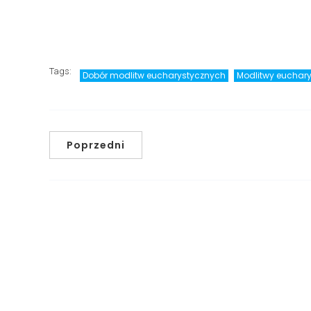
Tags:
Dobór modlitw eucharystycznych
Modlitwy euchar
Poprzedni