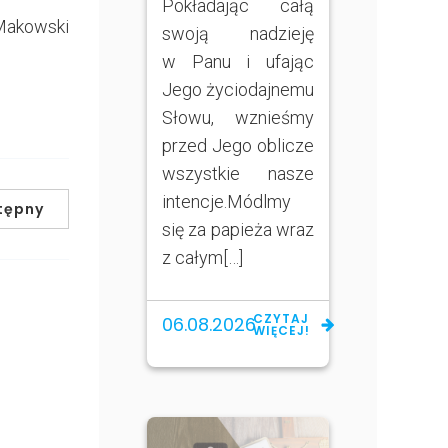
Pokładając całą
Makowski
swoją nadzieję
w Panu i ufając
Jego życiodajnemu
Słowu, wznieśmy
przed Jego oblicze
wszystkie nasze
intencje.Módlmy
tępny
się za papieża wraz
z całym[…]
CZYTAJ
06.08.2026
WIĘCEJ!