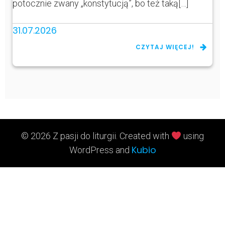
potocznie zwany „konstytucją”, bo też taką[…]
31.07.2026
CZYTAJ WIĘCEJ!
© 2026 Z pasji do liturgii. Created with
using
Kubio
WordPress and