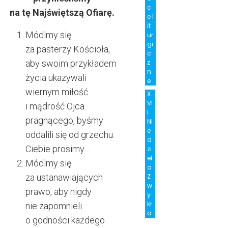
c
na tę Najświętszą Ofiarę.
e l
it
Módlmy się
ur
gi
za pasterzy Kościoła,
c
aby swoim przykładem
z
n
życia ukazywali
e
wiernym miłość
X
VI
i mądrość Ojca
I
pragnącego, byśmy
Ni
e
oddalili się od grzechu.
d
Ciebie prosimy…
zi
el
Módlmy się
a
za ustanawiających
Z
w
prawo, aby nigdy
y
kł
nie zapomnieli
a
o godności każdego