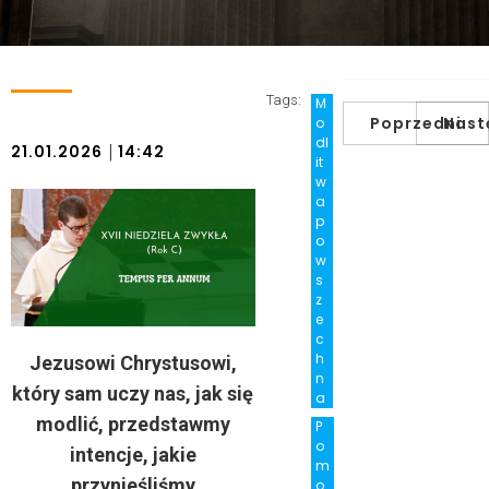
Tags:
M
Poprzedni
Nast
o
dl
|
21.01.2026
14:42
it
w
a
p
o
w
s
z
e
c
h
Jezusowi Chrystusowi,
n
który sam uczy nas, jak się
a
modlić, przedstawmy
P
o
intencje, jakie
m
przynieśliśmy
o