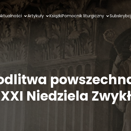
Aktualności
Artykuły
Książki
Pomocnik liturgiczny
Subskrybc
dlitwa powszechn
XXI Niedziela Zwyk