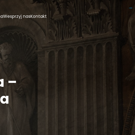
sekolah farmasi
situs toto macau
situs slot resmi
link togel 4d
slot online
slot online
slot gacor
situs togel
situs togel
situs togel
situs gacor
situs togel
jacktoto
jacktoto
jacktoto
jacktoto
toto togel
jacktoto
jacktoto
jacktoto
toto togel
link slot
slot resmi
toto togel
kawi898
situs slot
slot resmi
situs slot
situs slot
link slot
situs slot
situs slot
jacktoto
jacktoto
toto togel
toto togel
jacktoto
link slot
jacktoto
jacktoto
situs toto
situs toto
toto slot
situs toto
situs toto
situs toto
toto slot
togel
rtp slot
ja
Wesprzyj nas
Kontakt
a –
ła