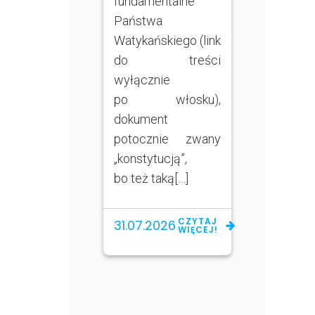
fundamentalne
Państwa
Watykańskiego (link
do treści
wyłącznie
po włosku),
dokument
potocznie zwany
„konstytucją”,
bo też taką[…]
CZYTAJ
31.07.2026
WIĘCEJ!