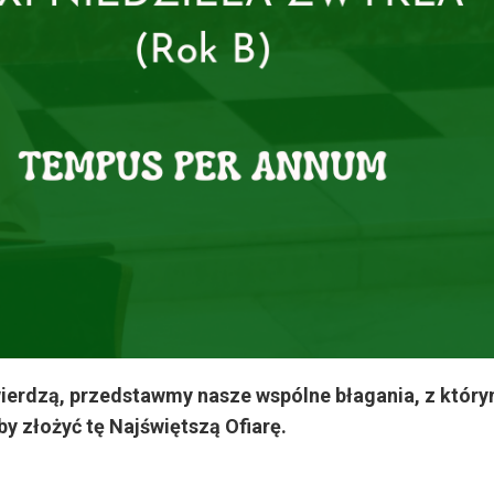
wierdzą, przedstawmy nasze wspólne błagania, z który
by złożyć tę Najświętszą Ofiarę.