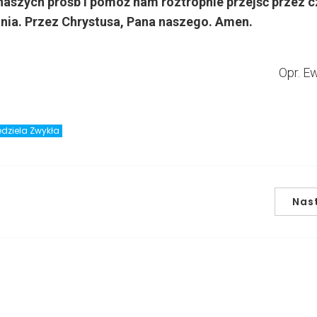
 naszych próśb i pomóż nam roztropnie przejść przez c
ia. Przez Chrystusa, Pana naszego. Amen.
Opr. E
edziela Zwykła
Nas