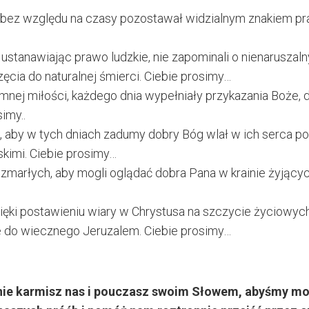
y bez względu na czasy pozostawał widzialnym znakiem pr
ustanawiając prawo ludzkie, nie zapominali o nienaruszal
cia do naturalnej śmierci. Ciebie prosimy…
mnej miłości, każdego dnia wypełniały przykazania Boże, 
imy..
, aby w tych dniach zadumy dobry Bóg wlał w ich serca p
iskimi. Ciebie prosimy…
zmarłych, aby mogli oglądać dobra Pana w krainie żyjącyc
ięki postawieniu wiary w Chrystusa na szczycie życiowyc
ie do wiecznego Jeruzalem. Ciebie prosimy…
ie karmisz nas i pouczasz swoim Słowem, abyśmy mog