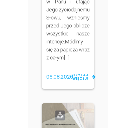
w Panu i ufając
Jego życiodajnemu
Słowu, wznieśmy
przed Jego oblicze
wszystkie nasze
intencje.Módlmy
się za papieża wraz
z całym[…]
CZYTAJ
06.08.2026
WIĘCEJ!