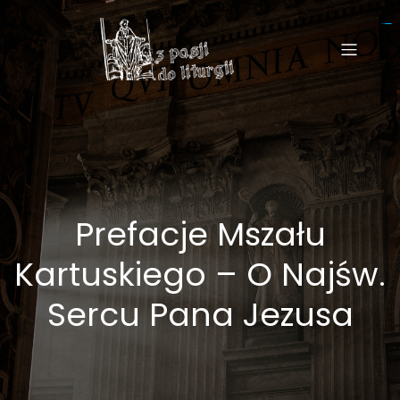
situs slot online
situs toto togel
togel resmi
jacktoto
toto togel
jacktoto
toto togel
toto togel
jacktoto
jacktoto
toto togel
jacktoto
jacktoto
kawi898
kawi898
jacktoto
jacktoto
jacktoto
jacktoto
jacktoto
situs slot
jacktoto
toto togel
jacktoto
slot resmi
link slot
toto slot
situs toto
toto slot
situs toto
situs toto
Prefacje Mszału
Kartuskiego – O Najśw.
Sercu Pana Jezusa