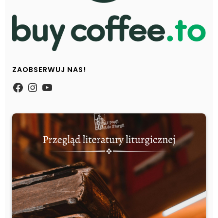
ZAOBSERWUJ NAS!
https://www.facebook.com/Zpasjidol
Instagram
YouTube