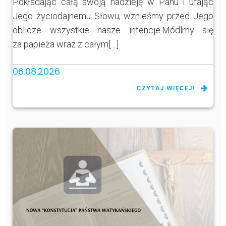
Pokładając całą swoją nadzieję w Panu i ufając
Jego życiodajnemu Słowu, wznieśmy przed Jego
oblicze wszystkie nasze intencje.Módlmy się
za papieża wraz z całym[…]
06.08.2026
CZYTAJ WIĘCEJ!