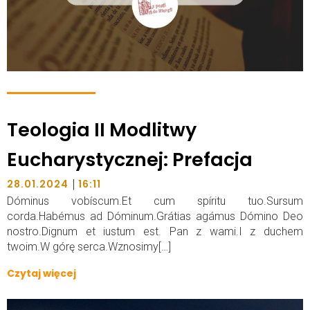
Teologia II Modlitwy
Eucharystycznej: Prefacja
|
28.01.2024
16:11
Dóminus vobíscum.Et cum spíritu tuo.Sursum
corda.Habémus ad Dóminum.Grátias agámus Dómino Deo
nostro.Dignum et iustum est. Pan z wami.I z duchem
twoim.W górę serca.Wznosimy[…]
Czytaj więcej