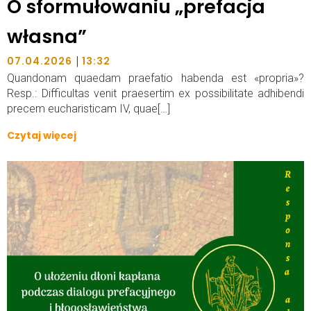
O sformułowaniu „prefacja
własna”
|
07.04.2026
13:32
Quandonam quaedam praefatio habenda est «propria»?
Resp.: Difficultas venit praesertim ex possibilitate adhibendi
precem eucharisticam IV, quae[…]
Czytaj więcej