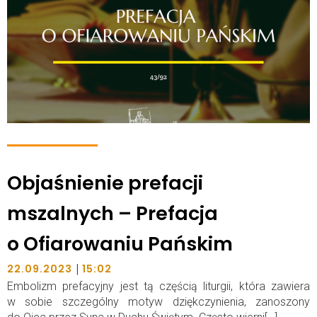
Objaśnienie prefacji
mszalnych – Prefacja
o Ofiarowaniu Pańskim
|
22.09.2023
15:02
Embolizm prefacyjny jest tą częścią liturgii, która zawiera
w sobie szczególny motyw dziękczynienia, zanoszony