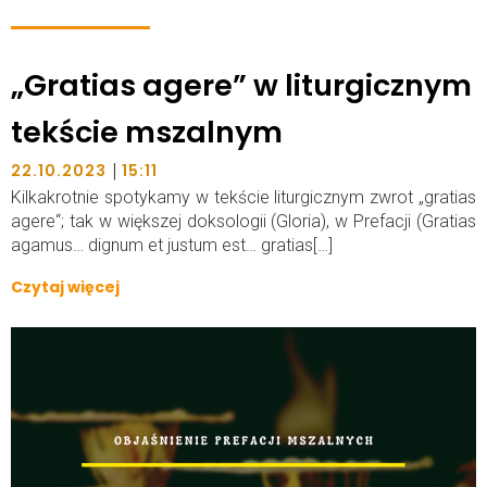
„Gratias agere” w liturgicznym
tekście mszalnym
|
22.10.2023
15:11
Kilkakrotnie spotykamy w tekście liturgicznym zwrot „gratias
agere“; tak w większej doksologii (Gloria), w Prefacji (Gratias
agamus… dignum et justum est… gratias[…]
Czytaj więcej