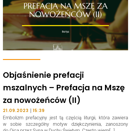
Objaśnienie prefacji
mszalnych – Prefacja na Mszę
za nowożeńców (II)
|
21.09.2023
15:39
Embolizm prefacyjny jest tą częścią liturgii, która zawiera
w sobie szczególny motyw dziękczynienia, zanoszony
do Ojca przez Syna w Duchu Świętym. Często wierni[…]