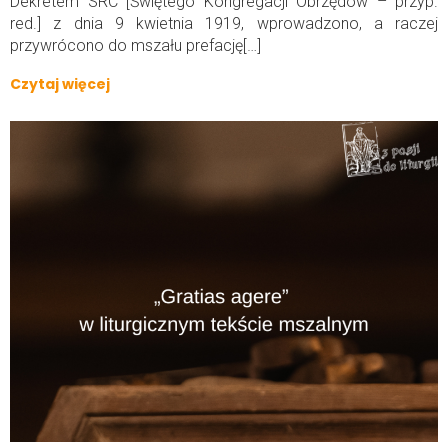
Dekretem SRC [Świętego Kongregacji Obrzędów – przyp.
red.] z dnia 9 kwietnia 1919, wprowadzono, a raczej
przywrócono do mszału prefację[…]
Czytaj więcej