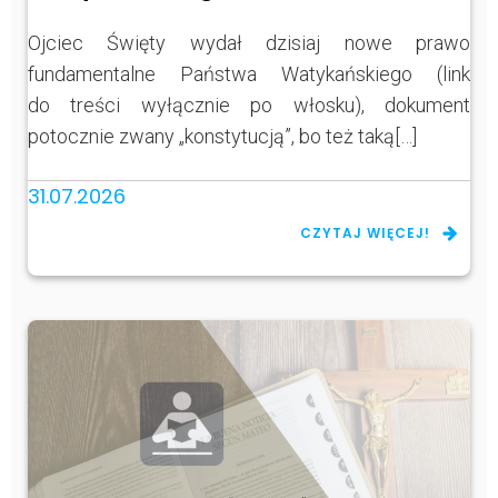
Ojciec Święty wydał dzisiaj nowe prawo
fundamentalne Państwa Watykańskiego (link
do treści wyłącznie po włosku), dokument
potocznie zwany „konstytucją”, bo też taką[…]
31.07.2026
CZYTAJ WIĘCEJ!