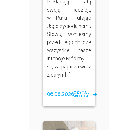
Pokładając całą
swoją nadzieję
w Panu i ufając
Jego życiodajnemu
Słowu, wznieśmy
przed Jego oblicze
wszystkie nasze
intencje.Módlmy
się za papieża wraz
z całym[…]
CZYTAJ
06.08.2026
WIĘCEJ!