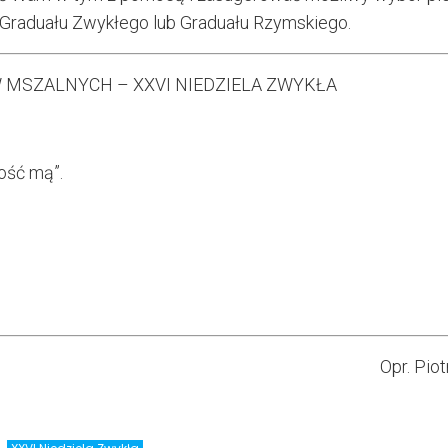
 z Graduału Zwykłego lub Graduału Rzymskiego.
MSZALNYCH – XXVI NIEDZIELA ZWYKŁA
ość mą”.
Opr. Pio