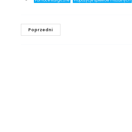
Pomoce liturgiczne
Propozycje śpiewów mszalnych
Poprzedni