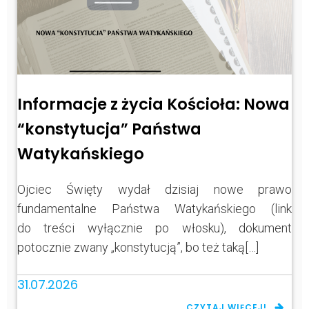
Informacje z życia Kościoła: Nowa
“konstytucja” Państwa
Watykańskiego
Ojciec Święty wydał dzisiaj nowe prawo
fundamentalne Państwa Watykańskiego (link
do treści wyłącznie po włosku), dokument
potocznie zwany „konstytucją”, bo też taką[…]
31.07.2026
CZYTAJ WIĘCEJ!