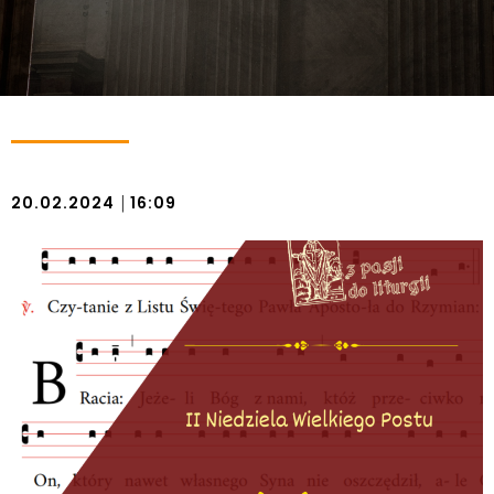
|
20.02.2024
16:09