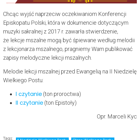
Chcąc wyjść naprzeciw oczekiwaniom Konferencji
Episkopatu Polski, która w dokumencie dotyczącym
muzyki sakralnej z 2017 r. zawarła stwierdzenie,
że lekcje mszalne mogą być śpiewane według melodii
z lekcjonarza mszalnego, pragniemy Wam publikować
zapisy melodyczne lekcji mszalnych.
Melodie lekcji mszalnej przed Ewangelią na II Niedzielę
Wielkiego Postu:
I czytanie
(
ton proroctwa)
II czytanie
(ton Epistoły)
Opr. Marceli Kyc
Tags: