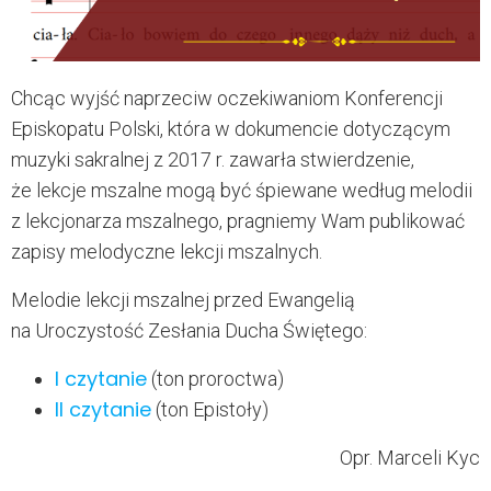
Chcąc wyjść naprzeciw oczekiwaniom Konferencji
Episkopatu Polski, która w dokumencie dotyczącym
muzyki sakralnej z 2017 r. zawarła stwierdzenie,
że lekcje mszalne mogą być śpiewane według melodii
z lekcjonarza mszalnego, pragniemy Wam publikować
zapisy melodyczne lekcji mszalnych.
Melodie lekcji mszalnej przed Ewangelią
na Uroczystość Zesłania Ducha Świętego:
I czytanie
(ton proroctwa)
II czytanie
(ton Epistoły)
Opr. Marceli Kyc