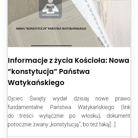
Informacje z życia Kościoła: Nowa
“konstytucja” Państwa
Watykańskiego
Ojciec Święty wydał dzisiaj nowe prawo
fundamentalne Państwa Watykańskiego (link
do treści wyłącznie po włosku), dokument
potocznie zwany „konstytucją”, bo też taką[…]