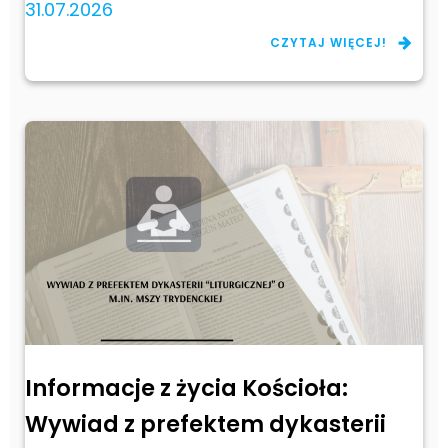
31.07.2026
CZYTAJ WIĘCEJ!
Informacje z życia Kościoła:
Wywiad z prefektem dykasterii