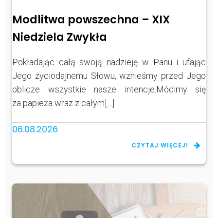
Modlitwa powszechna – XIX
Niedziela Zwykła
Pokładając całą swoją nadzieję w Panu i ufając
Jego życiodajnemu Słowu, wznieśmy przed Jego
oblicze wszystkie nasze intencje.Módlmy się
za papieża wraz z całym[…]
06.08.2026
CZYTAJ WIĘCEJ!