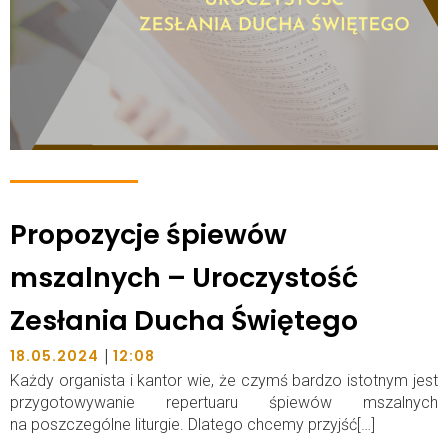
Propozycje śpiewów
mszalnych – Uroczystość
Zesłania Ducha Świętego
|
18.05.2024
12:08
Każdy organista i kantor wie, że czymś bardzo istotnym jest
przygotowywanie repertuaru śpiewów mszalnych
na poszczególne liturgie. Dlatego chcemy przyjść[…]