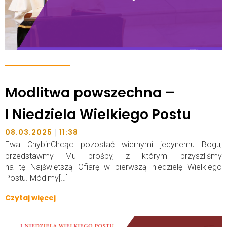
Modlitwa powszechna –
I Niedziela Wielkiego Postu
|
08.03.2025
11:38
Ewa ChybinChcąc pozostać wiernymi jedynemu Bogu,
przedstawmy Mu prośby, z którymi przyszliśmy
na tę Najświętszą Ofiarę w pierwszą niedzielę Wielkiego
Postu. Módlmy[…]
Czytaj więcej