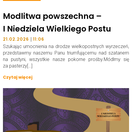
Modlitwa powszechna –
I Niedziela Wielkiego Postu
|
21.02.2026
11:06
Szukając umocnienia na drodze wielkopostnych wyrzeczeń,
przedstawmy naszemu Panu triumfującemu nad szatanem
na pustyni, wszystkie nasze pokorne prośby.Módlmy się
za pasterzy[…]
Czytaj więcej