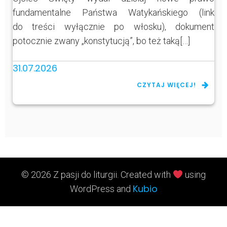
fundamentalne Państwa Watykańskiego (link
do treści wyłącznie po włosku), dokument
potocznie zwany „konstytucją”, bo też taką[…]
31.07.2026
CZYTAJ WIĘCEJ!
© 2026 Z pasji do liturgii. Created with
using
Kubio
WordPress and