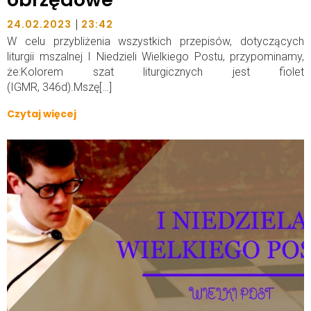
|
24.02.2023
23:42
W celu przybliżenia wszystkich przepisów, dotyczących
liturgii mszalnej I Niedzieli Wielkiego Postu, przypominamy,
że:Kolorem szat liturgicznych jest fiolet
(IGMR, 346d).Mszę[…]
Czytaj więcej