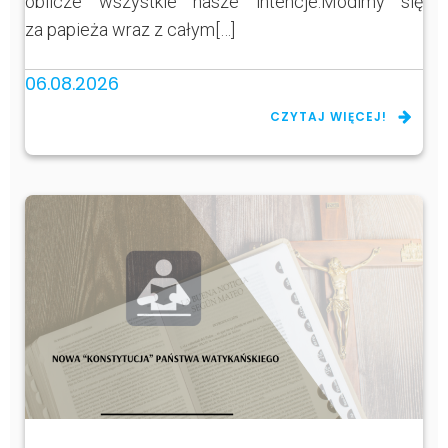
oblicze wszystkie nasze intencje.Módlmy się
za papieża wraz z całym[…]
06.08.2026
CZYTAJ WIĘCEJ!