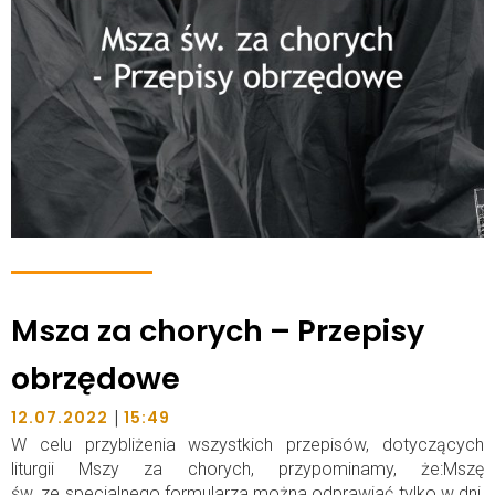
Msza za chorych – Przepisy
obrzędowe
|
12.07.2022
15:49
W celu przybliżenia wszystkich przepisów, dotyczących
liturgii Mszy za chorych, przypominamy, że:Mszę
św. ze specjalnego formularza można odprawiać tylko w dni,