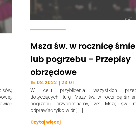
Msza św. w rocznicę śmie
lub pogrzebu – Przepisy
obrzędowe
|
15.08.2022
23:01
isów,
W celu przybliżenia wszystkich przep
owej,
dotyczących liturgii Mszy św. w rocznicę śmier
awiać
pogrzebu, przypominamy, że: Mszę św. 
odprawiać tylko w dni,[…]
Czytaj więcej