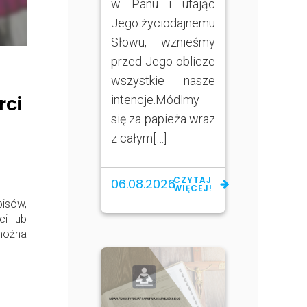
w Panu i ufając
Jego życiodajnemu
Słowu, wznieśmy
przed Jego oblicze
wszystkie nasze
rci
intencje.Módlmy
się za papieża wraz
z całym[…]
CZYTAJ
06.08.2026
WIĘCEJ!
isów,
ci lub
można