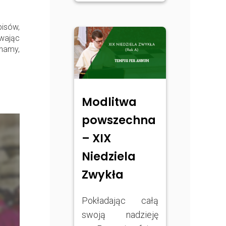
isów,
ywając
namy,
Modlitwa
powszechna
– XIX
Niedziela
Zwykła
Pokładając całą
swoją nadzieję