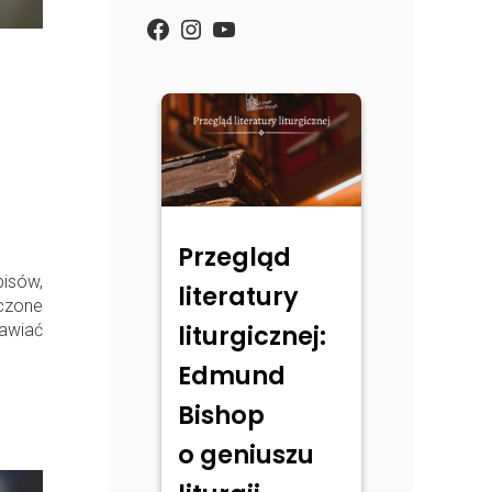
https://www.facebook.com/
Instagram
YouTube
Przegląd
isów,
literatury
zczone
liturgicznej:
rawiać
Edmund
Bishop
o geniuszu