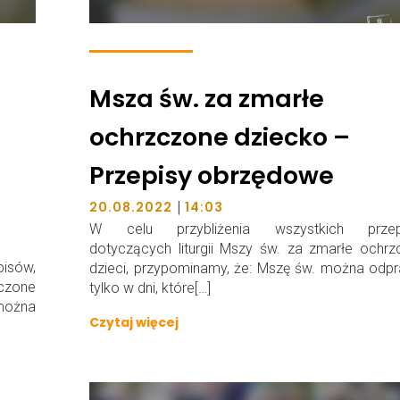
Msza św. za zmarłe
ochrzczone dziecko –
Przepisy obrzędowe
|
20.08.2022
14:03
W celu przybliżenia wszystkich przep
dotyczących liturgii Mszy św. za zmarłe ochr
isów,
dzieci, przypominamy, że: Mszę św. można odp
zczone
tylko w dni, które[…]
można
Czytaj więcej