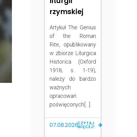
liturgii
rzymskiej
Artykuł The Genius
of the Roman
Rite, opublikowany
w zbiorze Liturgica
Historica (Oxford
1918, s. 1-19),
należy do bardzo
ważnych
opracowań
poświęconych[…]
CZYTAJ
07.08.2026
WIĘCEJ!