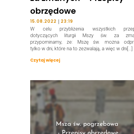
obrzędowe
|
15.08.2022
23:19
W celu przybliżenia wszystkich przep
dotyczących liturgii Mszy św. za zmar
przypominamy, że: Mszę św. można odpr
tylko w dni, które na to zezwalają, a więc w dni[…]
Czytaj więcej