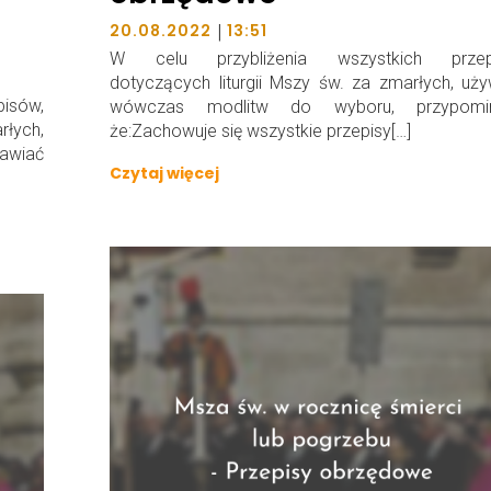
|
20.08.2022
13:51
W celu przybliżenia wszystkich przep
dotyczących liturgii Mszy św. za zmarłych, uż
isów,
wówczas modlitw do wyboru, przypomi
łych,
że:Zachowuje się wszystkie przepisy[…]
awiać
Czytaj więcej