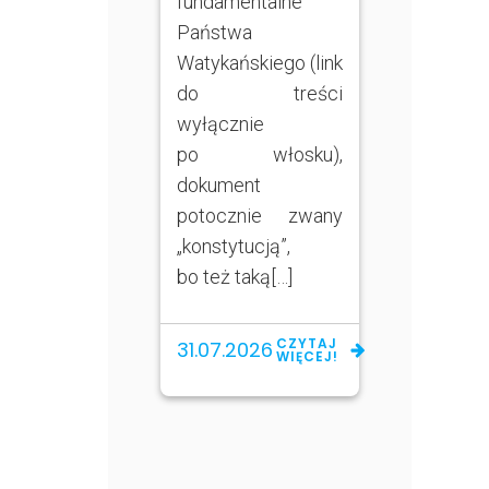
fundamentalne
Państwa
Watykańskiego (link
do treści
wyłącznie
po włosku),
dokument
potocznie zwany
„konstytucją”,
bo też taką[…]
CZYTAJ
31.07.2026
WIĘCEJ!