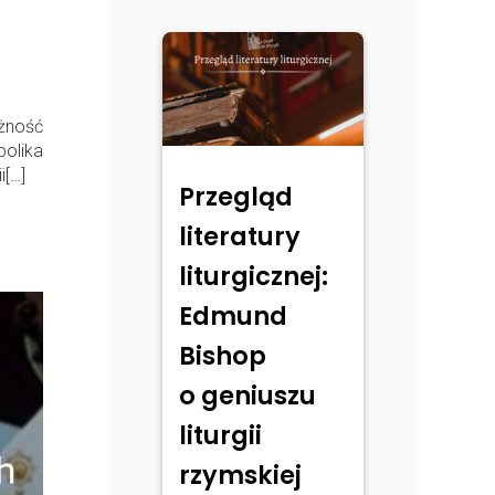
żność
olika
i[…]
Przegląd
literatury
liturgicznej:
Edmund
Bishop
o geniuszu
liturgii
rzymskiej