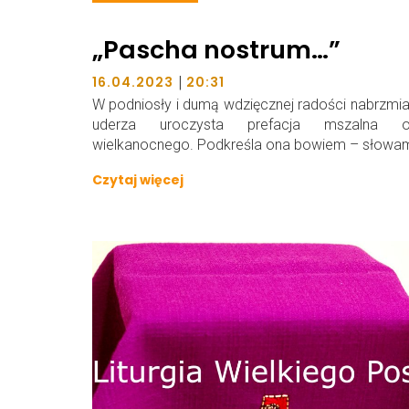
„Pascha nostrum…”
|
16.04.2023
20:31
W podniosły i dumą wdzięcznej radości nabrzmia
uderza uroczysta prefacja mszalna o
wielkanocnego. Podkreśla ona bowiem – słowam
Czytaj więcej