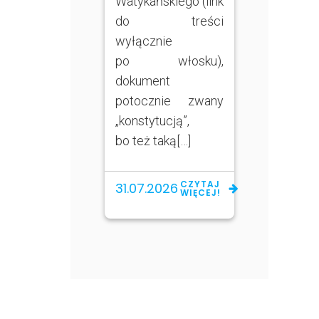
Watykańskiego (link
do treści
wyłącznie
po włosku),
dokument
potocznie zwany
„konstytucją”,
bo też taką[…]
CZYTAJ
31.07.2026
WIĘCEJ!