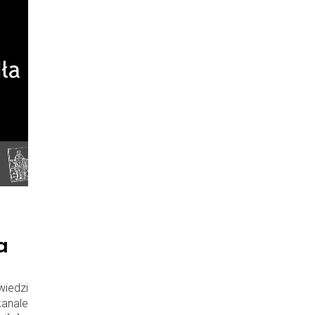
a
iedzi
kanale