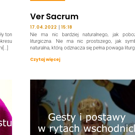
Ver Sacrum
|
17.04.2022
15:18
ły ton
Nie ma nic bardziej naturalnego, jak pobo
kresu
liturgiczna. Nie ma nic prostszego, jak symb
i[…]
naturalna, którą odznacza się pełna powaga liturgi
Czytaj więcej