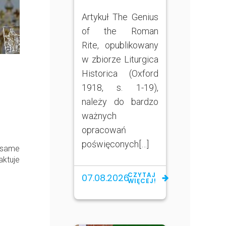
Artykuł The Genius
of the Roman
Rite, opublikowany
w zbiorze Liturgica
Historica (Oxford
1918, s. 1-19),
należy do bardzo
ważnych
opracowań
poświęconych[…]
e same
ktuje
CZYTAJ
07.08.2026
WIĘCEJ!