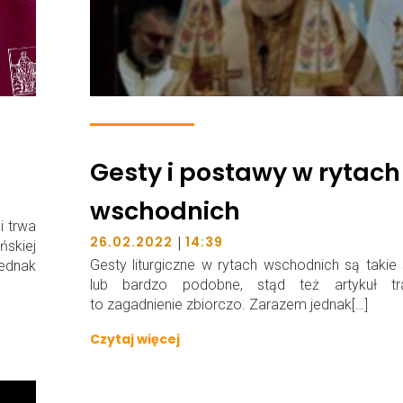
Gesty i postawy w rytach
wschodnich
i trwa
|
26.02.2022
14:39
ńskiej
Gesty liturgiczne w rytach wschodnich są taki
jednak
lub bardzo podobne, stąd też artykuł tra
to zagadnienie zbiorczo. Zarazem jednak[…]
Czytaj więcej