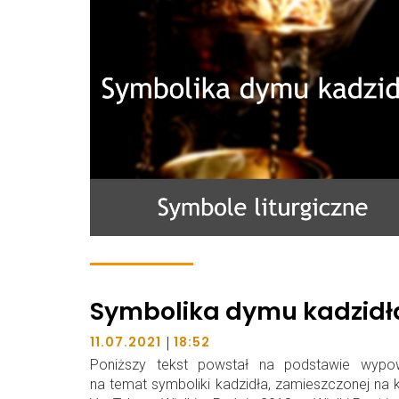
Symbolika dymu kadzidł
|
11.07.2021
18:52
Poniższy tekst powstał na podstawie wypow
na temat symboliki kadzidła, zamieszczonej na 