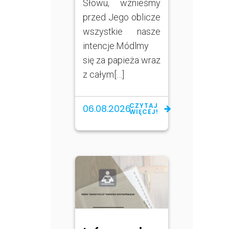
Słowu, wznieśmy
przed Jego oblicze
wszystkie nasze
intencje.Módlmy
się za papieża wraz
z całym[…]
CZYTAJ
06.08.2026
WIĘCEJ!