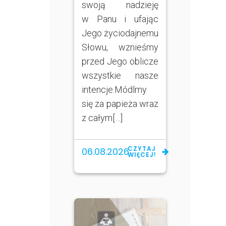
swoją nadzieję
w Panu i ufając
Jego życiodajnemu
Słowu, wznieśmy
przed Jego oblicze
wszystkie nasze
intencje.Módlmy
się za papieża wraz
z całym[…]
CZYTAJ
06.08.2026
WIĘCEJ!