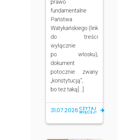
prawo
fundamentalne
Państwa
Watykańskiego (link
do treści
wyłącznie
po włosku),
dokument
potocznie zwany
„konstytucją”,
bo też taką[…]
CZYTAJ
31.07.2026
WIĘCEJ!