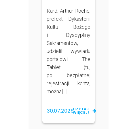
Kard. Arthur Roche,
prefekt Dykasterii
Kultu Bożego
i Dyscypliny
Sakramentów,
udzielił wywiadu
portalowi The
Tablet (tu,
po bezpłatnej
rejestracji konta,
można[…]
CZYTAJ
30.07.2026
WIĘCEJ!