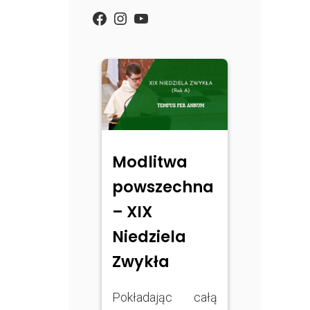
https://www.facebook.com/
Instagram
YouTube
Modlitwa
powszechna
– XIX
Niedziela
Zwykła
Pokładając całą