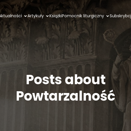
Aktualności
Artykuły
Książki
Pomocnik liturgiczny
Subskrybc
Posts about
Powtarzalność