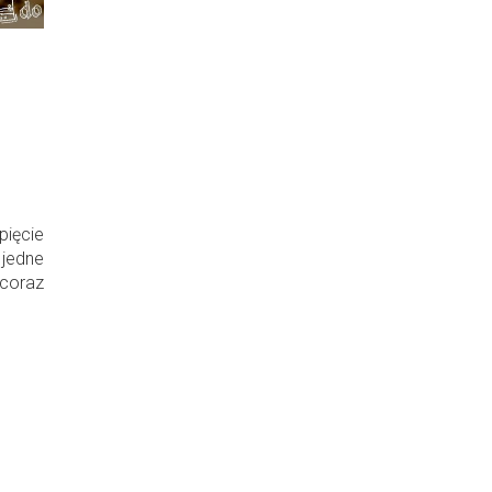
ięcie
jedne
oraz