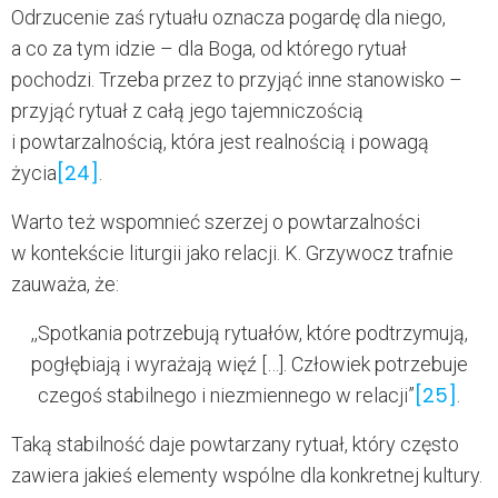
Odrzucenie zaś rytuału oznacza pogardę dla niego,
a co za tym idzie – dla Boga, od którego rytuał
pochodzi. Trzeba przez to przyjąć inne stanowisko –
przyjąć rytuał z całą jego tajemniczością
i powtarzalnością, która jest realnością i powagą
[24]
życia
.
Warto też wspomnieć szerzej o powtarzalności
w kontekście liturgii jako relacji. K. Grzywocz trafnie
zauważa, że:
,,Spotkania potrzebują rytuałów, które podtrzymują,
pogłębiają i wyrażają więź […]. Człowiek potrzebuje
[25]
czegoś stabilnego i niezmiennego w relacji”
.
Taką stabilność daje powtarzany rytuał, który często
zawiera jakieś elementy wspólne dla konkretnej kultury.