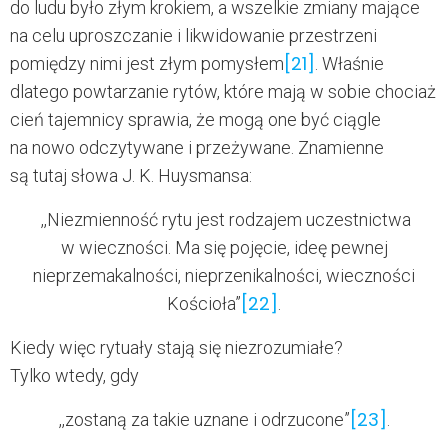
do ludu było złym krokiem, a wszelkie zmiany mające
na celu uproszczanie i likwidowanie przestrzeni
[21]
pomiędzy nimi jest złym pomysłem
. Właśnie
dlatego powtarzanie rytów, które mają w sobie chociaż
cień tajemnicy sprawia, że mogą one być ciągle
na nowo odczytywane i przeżywane. Znamienne
są tutaj słowa J. K. Huysmansa:
,,Niezmienność rytu jest rodzajem uczestnictwa
w wieczności. Ma się pojęcie, ideę pewnej
nieprzemakalności, nieprzenikalności, wieczności
[22]
Kościoła”
.
Kiedy więc rytuały stają się niezrozumiałe?
Tylko wtedy, gdy
[23]
,,zostaną za takie uznane i odrzucone”
.