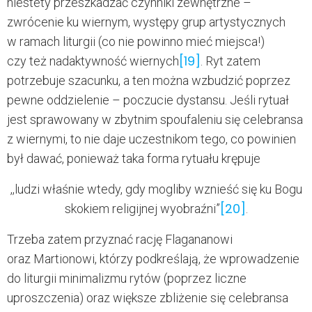
niestety przeszkadzać czynniki zewnętrzne –
zwrócenie ku wiernym, występy grup artystycznych
w ramach liturgii (co nie powinno mieć miejsca!)
[19]
czy też nadaktywność wiernych
. Ryt zatem
potrzebuje szacunku, a ten można wzbudzić poprzez
pewne oddzielenie – poczucie dystansu. Jeśli rytuał
jest sprawowany w zbytnim spoufaleniu się celebransa
z wiernymi, to nie daje uczestnikom tego, co powinien
był dawać, ponieważ taka forma rytuału krępuje
,,ludzi właśnie wtedy, gdy mogliby wznieść się ku Bogu
[20]
skokiem religijnej wyobraźni”
.
Trzeba zatem przyznać rację Flagananowi
oraz Martionowi, którzy podkreślają, że wprowadzenie
do liturgii minimalizmu rytów (poprzez liczne
uproszczenia) oraz większe zbliżenie się celebransa