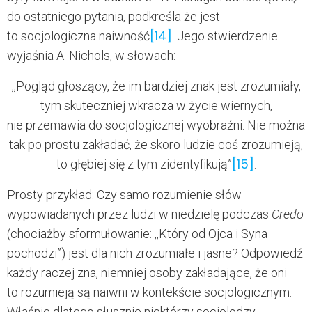
do ostatniego pytania, podkreśla że jest
[14]
to socjologiczna naiwność
. Jego stwierdzenie
wyjaśnia A. Nichols, w słowach:
,,Pogląd głoszący, że im bardziej znak jest zrozumiały,
tym skuteczniej wkracza w życie wiernych,
nie przemawia do socjologicznej wyobraźni. Nie można
tak po prostu zakładać, że skoro ludzie coś zrozumieją,
[15]
to głębiej się z tym zidentyfikują”
.
Prosty przykład: Czy samo rozumienie słów
wypowiadanych przez ludzi w niedzielę podczas
Credo
(chociażby sformułowanie: ,,Który od Ojca i Syna
pochodzi”) jest dla nich zrozumiałe i jasne? Odpowiedź
każdy raczej zna, niemniej osoby zakładające, że oni
to rozumieją są naiwni w kontekście socjologicznym.
Właśnie dlatego słusznie niektórzy socjolodzy