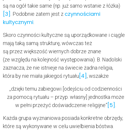
są na ogół takie same (np. już samo wstanie z łóżka)
[3]
czynnościami
. Podobnie zatem jest z
kultycznymi
.
Skoro czynności kultyczne są uporządkowane i ciągle
mają taką samą strukturę, wówczas też
są przez większość wiernych dobrze znane
(ze względu na kolejność występowania). B. Nadolski
zaznacza, że nie istnieje na świecie żadna religia,
[4]
która by nie miała jakiegoś rytuału
, wszakże
,,dzięki temu zabiegowi [odejściu od codzienności
za pomocą rytuału – przyp. własny] jednostka może
[5]
w pełni przeżyć doświadczenie religijne”
.
Każda grupa wyznaniowa posiada konkretne obrzędy,
które są wykonywane w celu uwielbienia bóstwa.