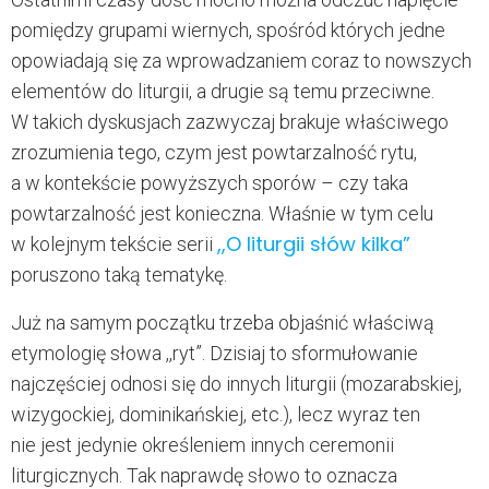
pomiędzy grupami wiernych, spośród których jedne
opowiadają się za wprowadzaniem coraz to nowszych
elementów do liturgii, a drugie są temu przeciwne.
W takich dyskusjach zazwyczaj brakuje właściwego
zrozumienia tego, czym jest powtarzalność rytu,
a w kontekście powyższych sporów – czy taka
powtarzalność jest konieczna. Właśnie w tym celu
,,O liturgii słów kilka”
w kolejnym tekście serii
poruszono taką tematykę.
Już na samym początku trzeba objaśnić właściwą
etymologię słowa ,,ryt”. Dzisiaj to sformułowanie
najczęściej odnosi się do innych liturgii (mozarabskiej,
wizygockiej, dominikańskiej, etc.), lecz wyraz ten
nie jest jedynie określeniem innych ceremonii
liturgicznych. Tak naprawdę słowo to oznacza