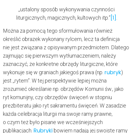
,,ustalony sposób wykonywania czynności
[1]
liturgicznych, magicznych, kultowych itp.”
.
Można za pomocą tego sformułowania również
określić obrazek wykonany rylcem, lecz ta definicja
nie jest związana z opisywanym przedmiotem. Dlatego
zajmując się pierwszym wytłumaczeniem, należy
zaznaczyć, że konkretne obrzędy liturgiczne, które
rubryk
wykonuje się w graniach jakiegoś prawa (np.
)
jest ,,rytem”. W tej perspektywie lepiej można
zrozumieć określanie np. obrzędów Komunii św., jako
ryt komunijny, czy obrzędów święceń w stopniu
prezbiteratu jako ryt sakramentu święceń. W zasadzie
każda celebracja liturgii ma swoje ramy prawne,
o czym też było pisane we wcześniejszych
Rubryki
publikacjach.
bowiem nadają jej swoiste ramy