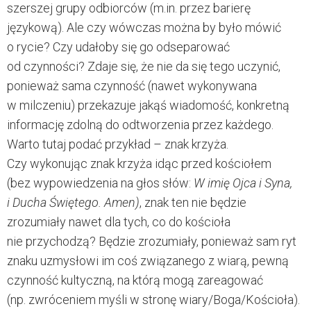
szerszej grupy odbiorców (m.in. przez barierę
językową). Ale czy wówczas można by było mówić
o rycie? Czy udałoby się go odseparować
od czynności? Zdaje się, że nie da się tego uczynić,
ponieważ sama czynność (nawet wykonywana
w milczeniu) przekazuje jakąś wiadomość, konkretną
informację zdolną do odtworzenia przez każdego.
Warto tutaj podać przykład – znak krzyża.
Czy wykonując znak krzyża idąc przed kościołem
(bez wypowiedzenia na głos słów:
W imię Ojca i Syna,
i Ducha Świętego. Amen)
, znak ten nie będzie
zrozumiały nawet dla tych, co do kościoła
nie przychodzą? Będzie zrozumiały, ponieważ sam ryt
znaku uzmysłowi im coś związanego z wiarą, pewną
czynność kultyczną, na którą mogą zareagować
(np. zwróceniem myśli w stronę wiary/Boga/Kościoła).