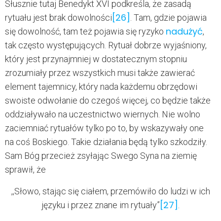
Słusznie tutaj Benedykt XVI podkreśla, że zasadą
[26]
rytuału jest brak dowolności
. Tam, gdzie pojawia
nadużyć
się dowolność, tam też pojawia się ryzyko
,
tak często występujących. Rytuał dobrze wyjaśniony,
który jest przynajmniej w dostatecznym stopniu
zrozumiały przez wszystkich musi także zawierać
element tajemnicy, który nada każdemu obrzędowi
swoiste odwołanie do czegoś więcej, co będzie także
oddziaływało na uczestnictwo wiernych. Nie wolno
zaciemniać rytuałów tylko po to, by wskazywały one
na coś Boskiego. Takie działania będą tylko szkodziły.
Sam Bóg przecież zsyłając Swego Syna na ziemię
sprawił, że
,,Słowo, stając się ciałem, przemówiło do ludzi w ich
[27]
języku i przez znane im rytuały”
.