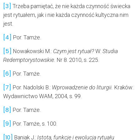
[3]
Trzeba pamiętać, że nie każda czynność świecka
jest rytuałem, jak i nie każda czynność kultyczna nim
jest.
[4]
Por. Tamże.
[5]
Nowakowski M.:
Czym jest rytuał?
W:
Studia
Redemptorystowskie.
Nr 8. 2010, s. 225.
[6]
Por. Tamże.
[7]
Por. Nadolski B.:
Wprowadzenie do liturgii.
Kraków:
Wydawnictwo WAM, 2004, s. 99.
[8]
Por. Tamże.
[9]
Por. Tamże, s. 100.
[10]
Baniak J.:
Istota, funkcje i ewolucja rytuału