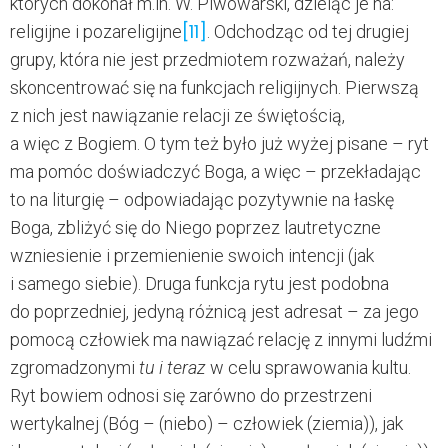
których dokonał m.in. W. Piwowarski, dzieląc je na:
[11]
religijne i pozareligijne
. Odchodząc od tej drugiej
grupy, która nie jest przedmiotem rozważań, należy
skoncentrować się na funkcjach religijnych. Pierwszą
z nich jest nawiązanie relacji ze świętością,
a więc z Bogiem. O tym też było już wyżej pisane – ryt
ma pomóc doświadczyć Boga, a więc – przekładając
to na liturgię – odpowiadając pozytywnie na łaskę
Boga, zbliżyć się do Niego poprzez lautretyczne
wzniesienie i przemienienie swoich intencji (jak
i samego siebie). Druga funkcja rytu jest podobna
do poprzedniej, jedyną różnicą jest adresat – za jego
pomocą człowiek ma nawiązać relację z innymi ludźmi
zgromadzonymi
tu i teraz
w celu sprawowania kultu.
Ryt bowiem odnosi się zarówno do przestrzeni
wertykalnej (Bóg – (niebo) – człowiek (ziemia)), jak