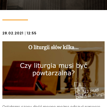
|
28.02.2021
12:55
Ostatnimi czasy dość mocno można odczuć napięcie