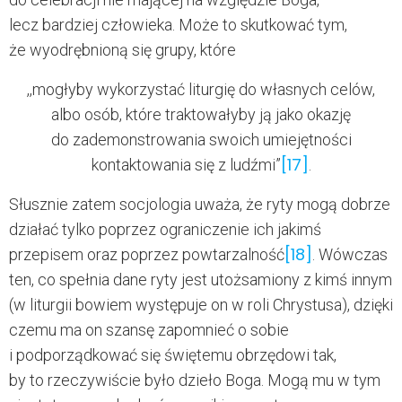
lecz bardziej człowieka. Może to skutkować tym,
że wyodrębnioną się grupy, które
,,mogłyby wykorzystać liturgię do własnych celów,
albo osób, które traktowałyby ją jako okazję
do zademonstrowania swoich umiejętności
[17]
kontaktowania się z ludźmi”
.
Słusznie zatem socjologia uważa, że ryty mogą dobrze
działać tylko poprzez ograniczenie ich jakimś
[18]
przepisem oraz poprzez powtarzalność
. Wówczas
ten, co spełnia dane ryty jest utożsamiony z kimś innym
(w liturgii bowiem występuje on w roli Chrystusa), dzięki
czemu ma on szansę zapomnieć o sobie
i podporządkować się świętemu obrzędowi tak,
by to rzeczywiście było dzieło Boga. Mogą mu w tym