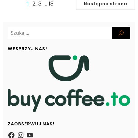
2
3
18
1
…
Następna strona
WESPRZYJ NAS!
ZAOBSERWUJ NAS!