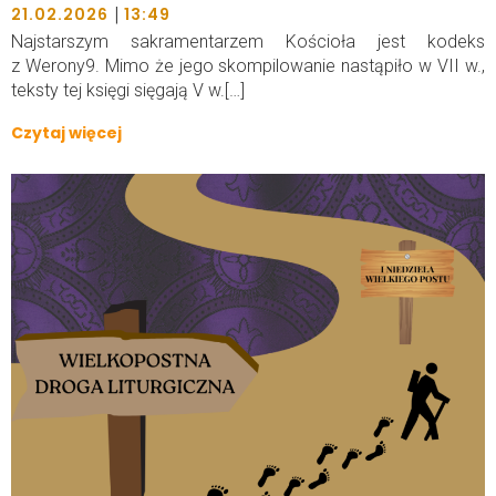
|
21.02.2026
13:49
Najstarszym sakramentarzem Kościoła jest kodeks
z Werony9. Mimo że jego skompilowanie nastąpiło w VII w.,
teksty tej księgi sięgają V w.[…]
Czytaj więcej