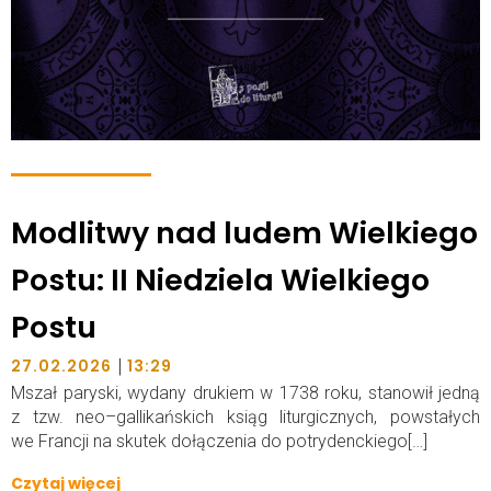
Modlitwy nad ludem Wielkiego
Postu: II Niedziela Wielkiego
Postu
|
27.02.2026
13:29
Mszał paryski, wydany drukiem w 1738 roku, stanowił jedną
z tzw. neo–gallikańskich ksiąg liturgicznych, powstałych
we Francji na skutek dołączenia do potrydenckiego[…]
Czytaj więcej