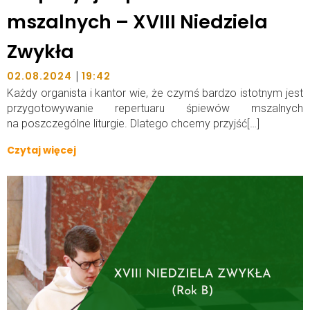
mszalnych – XVIII Niedziela
Zwykła
|
02.08.2024
19:42
Każdy organista i kantor wie, że czymś bardzo istotnym jest
przygotowywanie repertuaru śpiewów mszalnych
na poszczególne liturgie. Dlatego chcemy przyjść[…]
Czytaj więcej