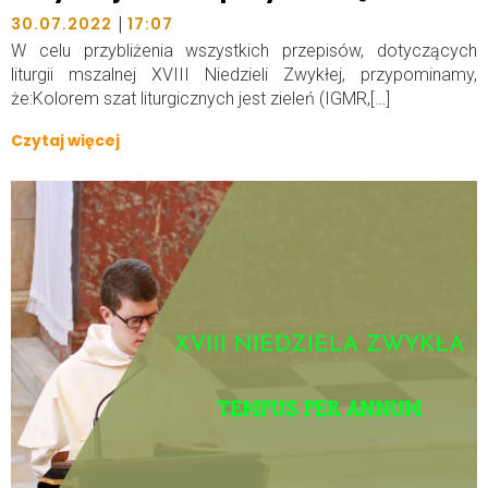
|
30.07.2022
17:07
W celu przybliżenia wszystkich przepisów, dotyczących
liturgii mszalnej XVIII Niedzieli Zwykłej, przypominamy,
że:Kolorem szat liturgicznych jest zieleń (IGMR,[…]
Czytaj więcej