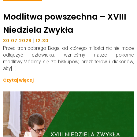
Modlitwa powszechna – XVIII
Niedziela Zwykła
|
30.07.2026
12:30
Przed tron dobrego Boga, od którego miłości nic nie może
odłączyć człowieka, wznieśmy nasze pokorne
modlitwy.Módlmy się za biskupów, prezbiterów i diakonów,
aby[…]
Czytaj więcej