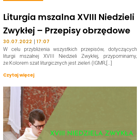
Liturgia mszalna XVIII Niedzieli
Zwykłej – Przepisy obrzędowe
|
30.07.2022
17:07
W celu przybliżenia wszystkich przepisów, dotyczących
liturgii mszalnej XVIII Niedzieli Zwykłej, przypominamy,
że:Kolorem szat liturgicznych jest zieleń (IGMR,[…]
Czytaj więcej