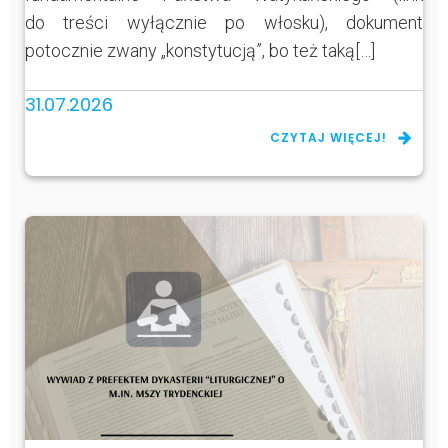
do treści wyłącznie po włosku), dokument
potocznie zwany „konstytucją”, bo też taką[…]
31.07.2026
CZYTAJ WIĘCEJ!