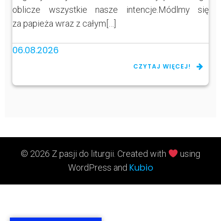
oblicze wszystkie nasze intencje.Módlmy się
za papieża wraz z całym[…]
06.08.2026
CZYTAJ WIĘCEJ!
© 2026 Z pasji do liturgii. Created with
using
Kubio
WordPress and