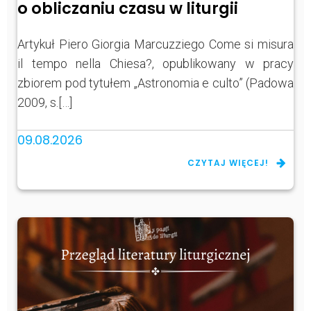
o obliczaniu czasu w liturgii
Artykuł Piero Giorgia Marcuzziego Come si misura
il tempo nella Chiesa?, opublikowany w pracy
zbiorem pod tytułem „Astronomia e culto” (Padowa
2009, s.[…]
09.08.2026
CZYTAJ WIĘCEJ!