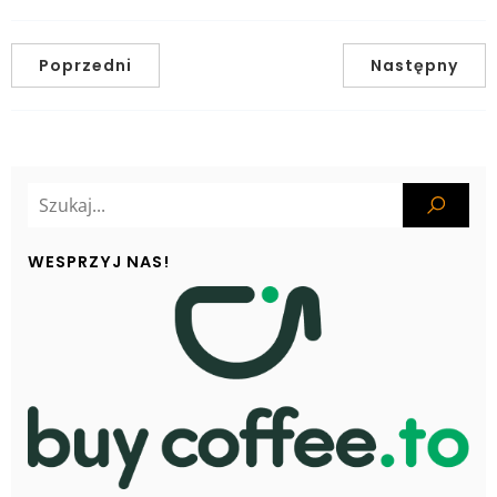
Poprzedni
Następny
WESPRZYJ NAS!