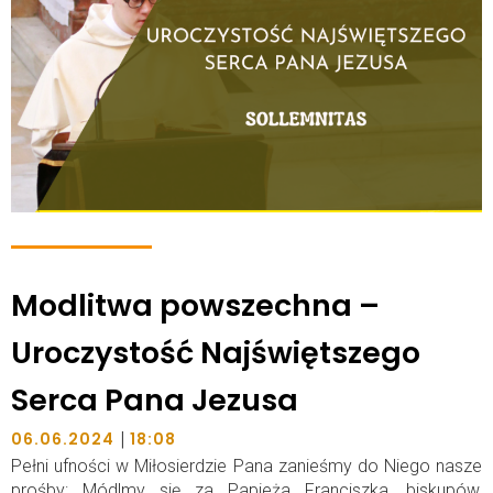
Modlitwa powszechna –
Uroczystość Najświętszego
Serca Pana Jezusa
|
06.06.2024
18:08
Pełni ufności w Miłosierdzie Pana zanieśmy do Niego nasze
prośby: Módlmy się za Papieża Franciszka, biskupów,