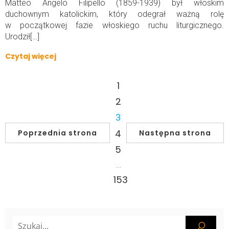
Matteo Angelo Filipello (1859-1939) był włoskim
duchownym katolickim, który odegrał ważną rolę
w początkowej fazie włoskiego ruchu liturgicznego.
Urodził[…]
Czytaj więcej
1
2
3
4
Poprzednia strona
Następna strona
5
…
153