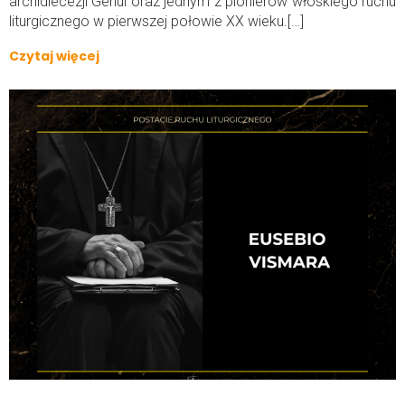
archidiecezji Genui oraz jednym z pionierów włoskiego ruchu
liturgicznego w pierwszej połowie XX wieku.[…]
Czytaj więcej