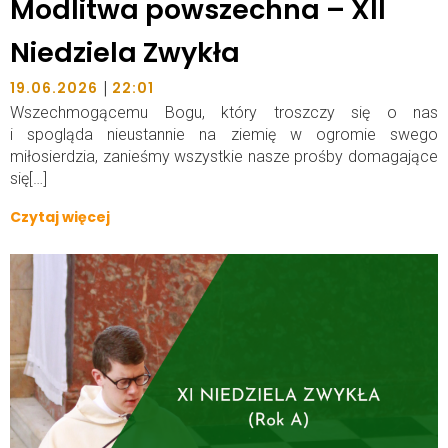
Modlitwa powszechna – XII
Niedziela Zwykła
|
19.06.2026
22:01
Wszechmogącemu Bogu, który troszczy się o nas
i spogląda nieustannie na ziemię w ogromie swego
miłosierdzia, zanieśmy wszystkie nasze prośby domagające
się[…]
Czytaj więcej