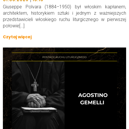
Giuseppe Polvara (1884–1950) był włoskim kapłanem,
architektem, historykiem sztuki i jednym z ważniejszych
przedstawicieli włoskiego ruchu liturgicznego w pierwszej
połowie[…]
Czytaj więcej