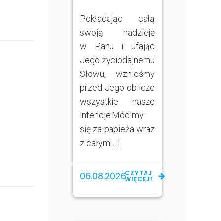
Pokładając całą
swoją nadzieję
w Panu i ufając
Jego życiodajnemu
Słowu, wznieśmy
przed Jego oblicze
wszystkie nasze
intencje.Módlmy
się za papieża wraz
z całym[…]
CZYTAJ
06.08.2026
WIĘCEJ!