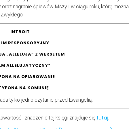
y oraz nagranie śpiewów Mszy I w ciągu roku, którą można
 Zwykłego.
INTROIT
ALM RESPONSORYJNY
A „ALLELUJA” Z WERSETEM
LM ALLELUJATYCZNY*
FONA NA OFIAROWANIE
TYFONA NA KOMUNIĘ
iada tylko jedno czytanie przed Ewangelią.
tutaj
wartość i znaczenie tej księgi znajduje się
.