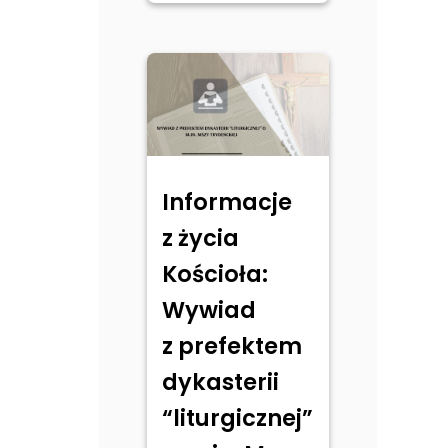
Informacje
z życia
Kościoła:
Wywiad
z prefektem
dykasterii
“liturgicznej”