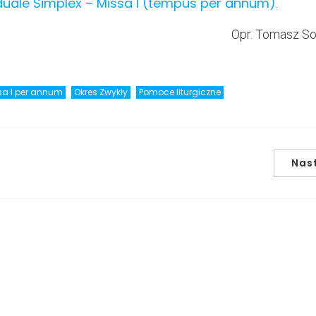
uale Simplex – Missa I (tempus per annum)
.
Opr. Tomasz S
sa I per annum
Okres Zwykły
Pomoce liturgiczne
Nas