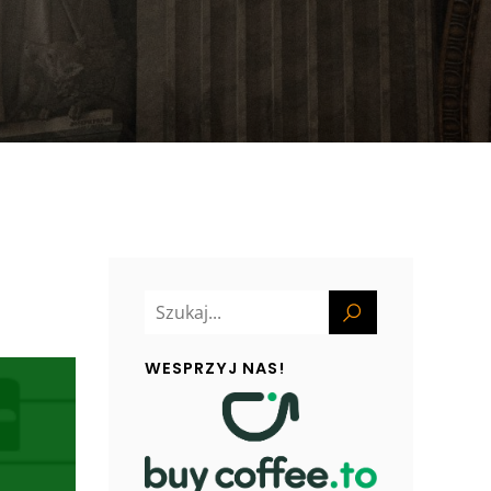
WESPRZYJ NAS!