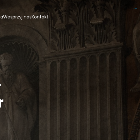
situs slot online
link togel
link togel
situs togel
situs togel
slot gacor
jacktoto
jacktoto
jacktoto
jacktoto
toto togel
toto togel
toto togel
jacktoto
kawi898
situs slot
toto togel
situs slot
jacktoto
jacktoto
slot resmi
link slot
situs toto
situs toto
situs toto
situs toto
link toto
togel
ja
Wesprzyj nas
Kontakt
–
r