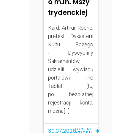
o m.in. Mszy
trydenckiej
Kard. Arthur Roche,
prefekt Dykasterii
Kultu Bożego
i Dyscypliny
Sakramentów,
udzielił wywiadu
portalowi The
Tablet (tu,
po bezpłatnej
rejestracji konta,
można[…]
CZYTAJ
30.07.2026
WIĘCEJ!