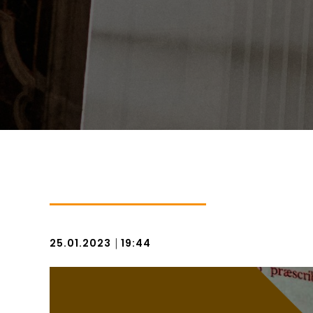
|
25.01.2023
19:44