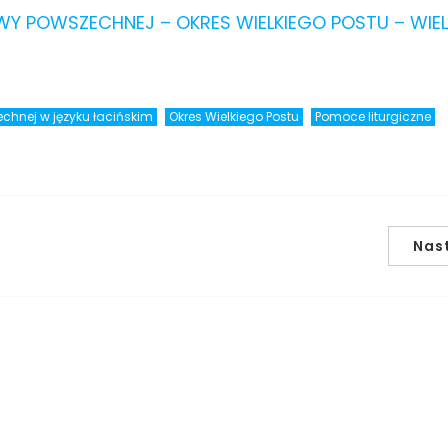
Y POWSZECHNEJ – OKRES WIELKIEGO POSTU – WIEL
chnej w języku łacińskim
Okres Wielkiego Postu
Pomoce liturgiczne
Nas