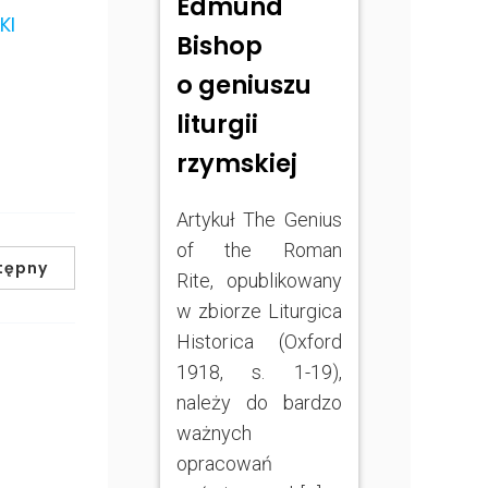
Edmund
KI
Bishop
o geniuszu
liturgii
rzymskiej
Artykuł The Genius
of the Roman
tępny
Rite, opublikowany
w zbiorze Liturgica
Historica (Oxford
1918, s. 1-19),
należy do bardzo
ważnych
opracowań