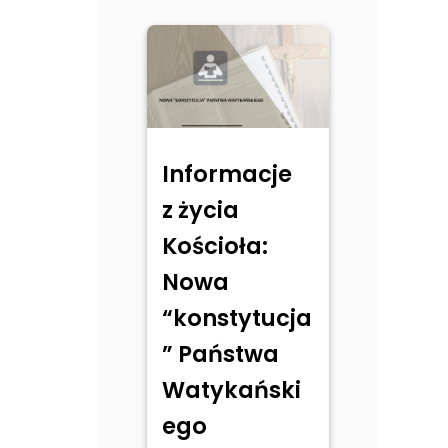
Informacje
z życia
Kościoła:
Nowa
“konstytucja
” Państwa
Watykański
ego