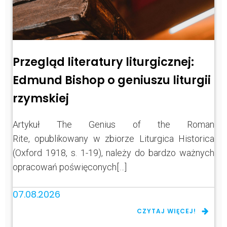
Przegląd literatury liturgicznej:
Edmund Bishop o geniuszu liturgii
rzymskiej
Artykuł The Genius of the Roman
Rite, opublikowany w zbiorze Liturgica Historica
(Oxford 1918, s. 1-19), należy do bardzo ważnych
opracowań poświęconych[…]
07.08.2026
CZYTAJ WIĘCEJ!