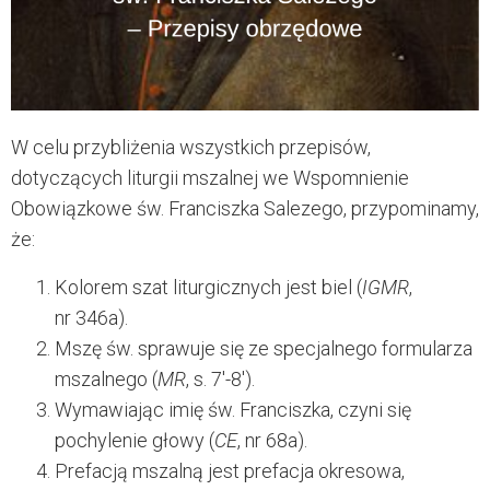
W celu przybliżenia wszystkich przepisów,
dotyczących liturgii mszalnej we Wspomnienie
Obowiązkowe św. Franciszka Salezego, przypominamy,
że:
Kolorem szat liturgicznych jest biel (
IGMR
,
nr 346a).
Mszę św. sprawuje się ze specjalnego formularza
mszalnego (
MR
, s. 7′-8′).
Wymawiając imię św. Franciszka, czyni się
pochylenie głowy (
CE
, nr 68a).
Prefacją mszalną jest prefacja okresowa,