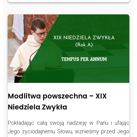
Modlitwa powszechna – XIX
Niedziela Zwykła
Pokładając całą swoją nadzieję w Panu i ufając
Jego życiodajnemu Słowu, wznieśmy przed Jego