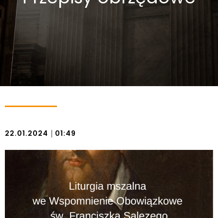
|
22.01.2024
01:49