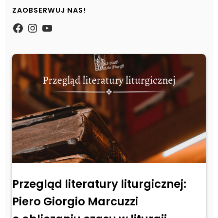
ZAOBSERWUJ NAS!
https://www.facebook.com/Zpasjidol
Instagram
YouTube
Przegląd literatury liturgicznej:
Piero Giorgio Marcuzzi